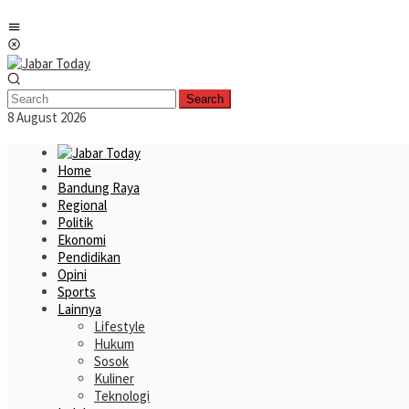
Skip
Mobile
to
Menu
content
Search
8 August 2026
Home
Bandung Raya
Regional
Politik
Ekonomi
Pendidikan
Opini
Sports
Lainnya
Lifestyle
Hukum
Sosok
Kuliner
Teknologi