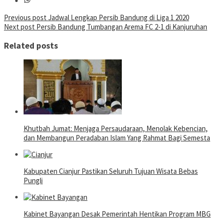
Post
Previous post
Jadwal Lengkap Persib Bandung di Liga 1 2020
Next post
Persib Bandung Tumbangan Arema FC 2-1 di Kanjuruhan
navigation
Related posts
Khutbah Jumat: Menjaga Persaudaraan, Menolak Kebencian,
dan Membangun Peradaban Islam Yang Rahmat Bagi Semesta
Kabupaten Cianjur Pastikan Seluruh Tujuan Wisata Bebas
Pungli
Kabinet Bayangan Desak Pemerintah Hentikan Program MBG