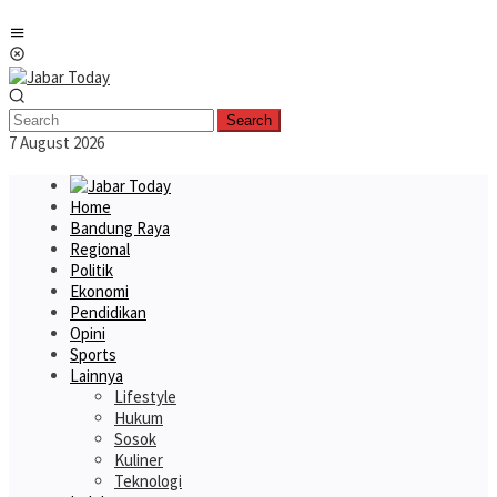
Skip
Mobile
to
Menu
content
Search
7 August 2026
Home
Bandung Raya
Regional
Politik
Ekonomi
Pendidikan
Opini
Sports
Lainnya
Lifestyle
Hukum
Sosok
Kuliner
Teknologi