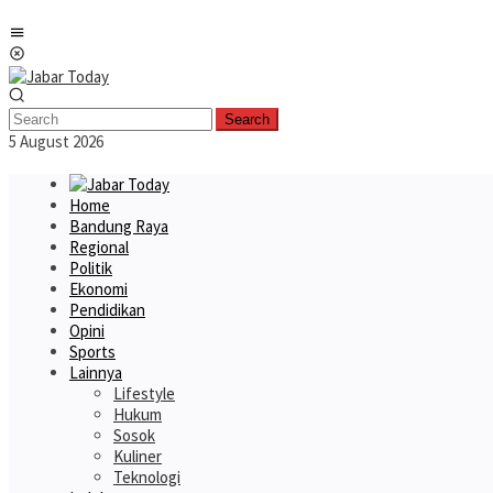
Skip
Mobile
to
Menu
content
Search
5 August 2026
Home
Bandung Raya
Regional
Politik
Ekonomi
Pendidikan
Opini
Sports
Lainnya
Lifestyle
Hukum
Sosok
Kuliner
Teknologi