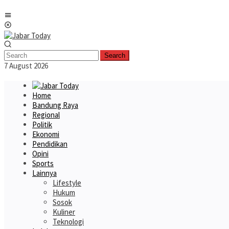
Skip
Mobile
to
Menu
content
Search
7 August 2026
Home
Bandung Raya
Regional
Politik
Ekonomi
Pendidikan
Opini
Sports
Lainnya
Lifestyle
Hukum
Sosok
Kuliner
Teknologi