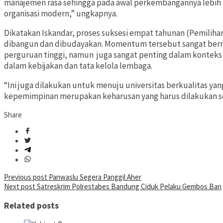
manajemen rasa sehingga pada awal perkembangannya lebih
organisasi modern,” ungkapnya.
Dikatakan Iskandar, proses suksesi empat tahunan (Pemilihan
dibangun dan dibudayakan. Momentum tersebut sangat bernilai
perguruan tinggi, namun juga sangat penting dalam konte
dalam kebijakan dan tata kelola lembaga.
“Ini juga dilakukan untuk menuju universitas berkualitas yang
kepemimpinan merupakan keharusan yang harus dilakukan sec
Share
Post
Previous post
Panwaslu Segera Panggil Aher
Next post
Satreskrim Polrestabes Bandung Ciduk Pelaku Gembos Ban
navigation
Related posts