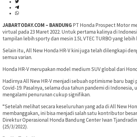
JABARTODAY.COM – BANDUNG
PT Honda Prospect Motor me
virtual pada 23 Maret 2022. Untuk pertama kalinya di Indone
tampilan lebih
sporty
dan mesin 1.5L VTEC TURBO yang lebih 
Selain itu, All New Honda HR-V kini juga telah dilengkapi 
semua varian.
Honda HR-V merupakan model medium SUV global dari Honda
Hadirnya All New HR-V menjadi sebuah optimisme baru bagi
Covid-19. Pasalnya, selama dua tahun pandemi di Indonesia,
mengalami penurunan cukup signifikan.
“Setelah melihat secara keseluruhan yang ada di All New Hon
membanggakan, ini bisa menjadi salah satu kontributor besa
Direktur Operasional Honda Bandung Center Iwan Tjandradin
(25/3/2022).