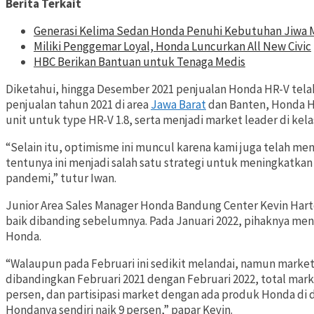
Berita Terkait
Generasi Kelima Sedan Honda Penuhi Kebutuhan Jiwa
Miliki Penggemar Loyal, Honda Luncurkan All New Civic
HBC Berikan Bantuan untuk Tenaga Medis
Diketahui, hingga Desember 2021 penjualan Honda HR-V telah
penjualan tahun 2021 di area
Jawa Barat
dan Banten, Honda HR
unit untuk type HR-V 1.8, serta menjadi market leader di kelas
“Selain itu, optimisme ini muncul karena kami juga telah m
tentunya ini menjadi salah satu strategi untuk meningkatka
pandemi,” tutur Iwan.
Junior Area Sales Manager Honda Bandung Center Kevin Hart
baik dibanding sebelumnya. Pada Januari 2022, pihaknya menca
Honda.
“Walaupun pada Februari ini sedikit melandai, namun market s
dibandingkan Februari 2021 dengan Februari 2022, total mark
persen, dan partisipasi market dengan ada produk Honda di 
Hondanya sendiri naik 9 persen,” papar Kevin.