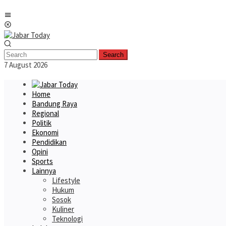
Skip
Mobile
to
Menu
content
Search
7 August 2026
Home
Bandung Raya
Regional
Politik
Ekonomi
Pendidikan
Opini
Sports
Lainnya
Lifestyle
Hukum
Sosok
Kuliner
Teknologi