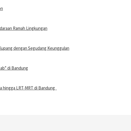
on
ndaraan Ramah Lingkungan
 Kupang dengan Segudang Keunggulan
Cab” di Bandung
aya hingga LRT-MRT di Bandung