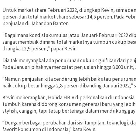
Untuk market share Februari 2022, diungkap Kevin, sama denga
persen dan total market share sebesar 14,5 persen. Pada Fe
penjualan di Jabar dan Banten.
“Bagaimana kondisi akumulasi atau Januari-Februari 2022 di
sangat membaik dimana total marketnya tumbuh cukup besar
di angka 12,9 persen,” papar Kevin.
Dia tak menyangkal ada penurunan cukup signifikan dari penj
Pada Januari pihaknya mencatat penjualan hingga 8.000 unit, 
“Namun penjualan kita cenderung lebih baik atau penurunann
naik cukup besar hingga 2,8 persen dibanding Januari 2022,” 
Kevin menerangkan, Honda HR-V diperkenalkan di Indonesia
tumbuh karena didorong konsumen generasi baru yang lebi
stylish, canggih, tapi tetap bertenaga dalam mendukung ga
“Dengan berbagai perubahan dari sisi tampilan, teknologi, d
favorit konsumen di Indonesia,” kata Kevin.