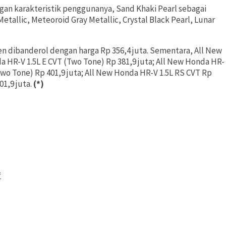
gan karakteristik penggunanya, Sand Khaki Pearl sebagai
etallic, Meteoroid Gray Metallic, Crystal Black Pearl, Lunar
n dibanderol dengan harga Rp 356,4 juta. Sementara, All New
a HR-V 1.5L E CVT (Two Tone) Rp 381,9 juta; All New Honda HR-
(Two Tone) Rp 401,9 juta; All New Honda HR-V 1.5L RS CVT Rp
01,9 juta.
(*)
f