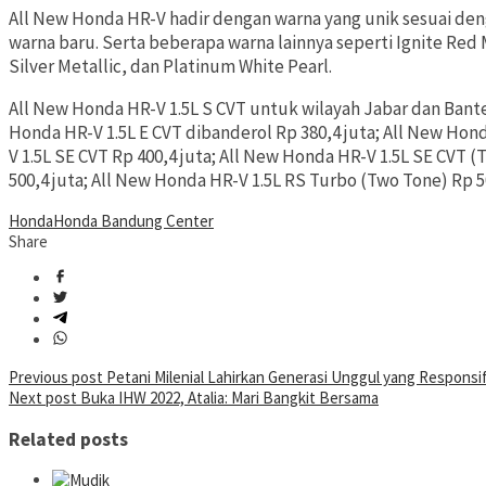
All New Honda HR-V hadir dengan warna yang unik sesuai den
warna baru. Serta beberapa warna lainnya seperti Ignite Red M
Silver Metallic, dan Platinum White Pearl.
All New Honda HR-V 1.5L S CVT untuk wilayah Jabar dan Bante
Honda HR-V 1.5L E CVT dibanderol Rp 380,4 juta; All New Hond
V 1.5L SE CVT Rp 400,4 juta; All New Honda HR-V 1.5L SE CVT 
500,4 juta; All New Honda HR-V 1.5L RS Turbo (Two Tone) Rp 5
Honda
Honda Bandung Center
Share
Post
Previous post
Petani Milenial Lahirkan Generasi Unggul yang Responsi
Next post
Buka IHW 2022, Atalia: Mari Bangkit Bersama
navigation
Related posts