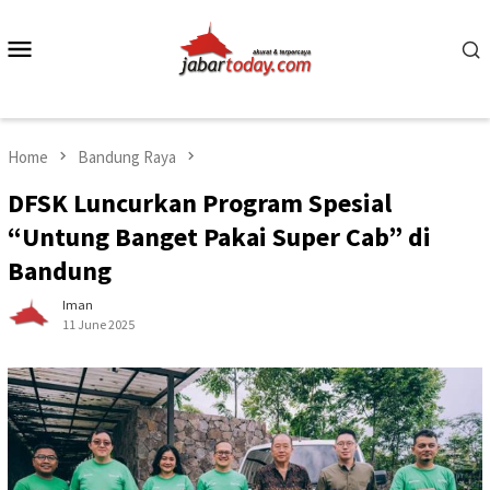
Skip
to
Mobile
content
Menu
Home
Bandung Raya
DFSK Luncurkan Program Spesial
“Untung Banget Pakai Super Cab” di
Bandung
Iman
11 June 2025