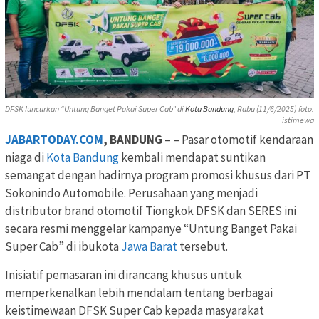
DFSK luncurkan “Untung Banget Pakai Super Cab” di
Kota Bandung
, Rabu (11/6/2025) foto:
istimewa
JABARTODAY.COM
, BANDUNG
– – Pasar otomotif kendaraan
niaga di
Kota Bandung
kembali mendapat suntikan
semangat dengan hadirnya program promosi khusus dari PT
Sokonindo Automobile. Perusahaan yang menjadi
distributor brand otomotif Tiongkok DFSK dan SERES ini
secara resmi menggelar kampanye “Untung Banget Pakai
Super Cab” di ibukota
Jawa Barat
tersebut.
Inisiatif pemasaran ini dirancang khusus untuk
memperkenalkan lebih mendalam tentang berbagai
keistimewaan DFSK Super Cab kepada masyarakat