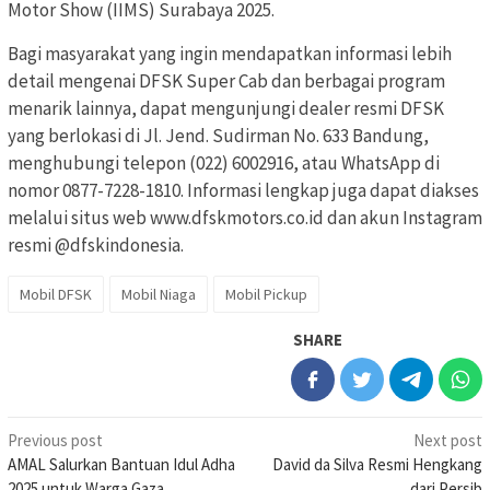
Motor Show (IIMS) Surabaya 2025.
Bagi masyarakat yang ingin mendapatkan informasi lebih
detail mengenai DFSK Super Cab dan berbagai program
menarik lainnya, dapat mengunjungi dealer resmi DFSK
yang berlokasi di Jl. Jend. Sudirman No. 633 Bandung,
menghubungi telepon (022) 6002916, atau WhatsApp di
nomor 0877-7228-1810. Informasi lengkap juga dapat diakses
melalui situs web www.dfskmotors.co.id dan akun Instagram
resmi @dfskindonesia.
Mobil DFSK
Mobil Niaga
Mobil Pickup
SHARE
Post
Previous post
Next post
AMAL Salurkan Bantuan Idul Adha
David da Silva Resmi Hengkang
navigation
2025 untuk Warga Gaza
dari Persib