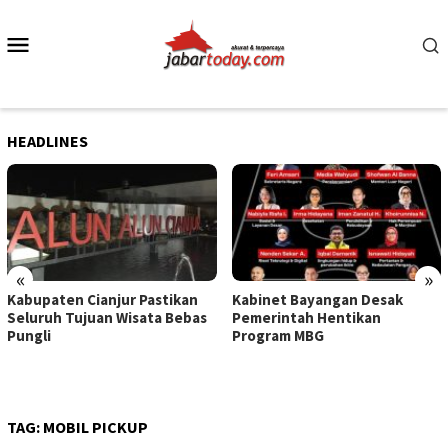
Skip
to
Mobile
content
Menu
HEADLINES
«
»
Kabupaten Cianjur Pastikan
Kabinet Bayangan Desak
Seluruh Tujuan Wisata Bebas
Pemerintah Hentikan
Pungli
Program MBG
TAG:
MOBIL PICKUP