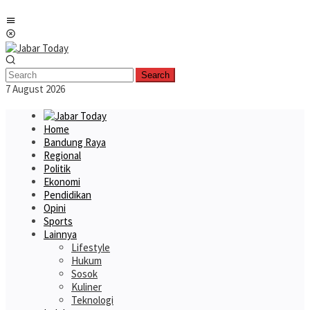
Skip
Mobile
to
Menu
content
Search
7 August 2026
Home
Bandung Raya
Regional
Politik
Ekonomi
Pendidikan
Opini
Sports
Lainnya
Lifestyle
Hukum
Sosok
Kuliner
Teknologi