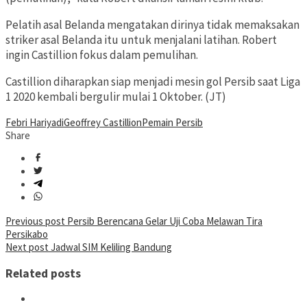
Pelatih asal Belanda mengatakan dirinya tidak memaksakan
striker asal Belanda itu untuk menjalani latihan. Robert
ingin Castillion fokus dalam pemulihan.
Castillion diharapkan siap menjadi mesin gol Persib saat Liga
1 2020 kembali bergulir mulai 1 Oktober. (JT)
Febri Hariyadi
Geoffrey Castillion
Pemain Persib
Share
Post
Previous post
Persib Berencana Gelar Uji Coba Melawan Tira
Persikabo
navigation
Next post
Jadwal SIM Keliling Bandung
Related posts