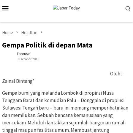
Skip
Mobile
to
Menu
content
Home
Headline
Gempa Politik di depan Mata
Fahruszf
3 October 2018
Oleh :
Zainal Bintang*
Gempa bumi yang melanda Lombok di propinsi Nusa
Tenggara Barat dan kemudian Palu – Donggala di propinsi
Sulawesi Tengah baru – baru ini memang memperihatinkan
dan memilukan. Sebuah bencana kemanusiaan yang
mencekam. Meluluh lantakkan sejumlah bangunan rumah
tinggal maupun fasilitas umum. Membuat jantung