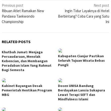
Post
Previous post
Next post
Ribuan Atlet Ramaikan New
Ingin Tidur Layaknya di Hotel
navigation
Pandawa Taekwondo
Berbintang? Coba Cara yang Satu
Championship
Ini
RELATED POSTS
Khutbah Jumat: Menjaga
Kabupaten Cianjur Pastikan
Persaudaraan, Menolak
Seluruh Tujuan Wisata Bebas
Kebencian, dan Membangun
Pungli
Peradaban Islam Yang Rahmat
Bagi Semesta
Kabinet Bayangan Desak
Dosen UNISA Bandung
Pemerintah Hentikan Program
Berdayakan Lansia Sukapura
MBG
Lewat Terapi SEFT dan
Mindfulness Islami