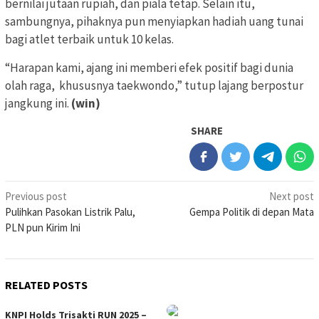
bernilai jutaan rupiah, dan piala tetap. Selain itu,
sambungnya, pihaknya pun menyiapkan hadiah uang tunai
bagi atlet terbaik untuk 10 kelas.
“Harapan kami, ajang ini memberi efek positif bagi dunia
olah raga, khususnya taekwondo,” tutup lajang berpostur
jangkung ini.
(win)
SHARE
Post
Previous post
Next post
Pulihkan Pasokan Listrik Palu,
Gempa Politik di depan Mata
navigation
PLN pun Kirim Ini
RELATED POSTS
KNPI Holds Trisakti RUN 2025 –