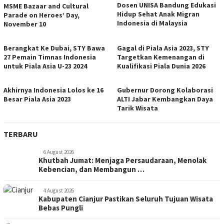
Dosen UNISA Bandung Edukasi
MSME Bazaar and Cultural
Hidup Sehat Anak Migran
Parade on Heroes’ Day,
Indonesia di Malaysia
November 10
Berangkat Ke Dubai, STY Bawa
Gagal di Piala Asia 2023, STY
27 Pemain Timnas Indonesia
Targetkan Kemenangan di
untuk Piala Asia U-23 2024
Kualifikasi Piala Dunia 2026
Akhirnya Indonesia Lolos ke 16
Gubernur Dorong Kolaborasi
Besar Piala Asia 2023
ALTI Jabar Kembangkan Daya
Tarik Wisata
TERBARU
6 August 2026
Khutbah Jumat: Menjaga Persaudaraan, Menolak
Kebencian, dan Membangun …
4 August 2026
Kabupaten Cianjur Pastikan Seluruh Tujuan Wisata
Bebas Pungli