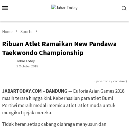
Skip
Mobile
to
Menu
content
Home
Sports
Ribuan Atlet Ramaikan New Pandawa
Taekwondo Championship
Jabar Today
3 October 2018
(jabartoday.com/net)
JABARTODAY.COM – BANDUNG
— Euforia Asian Games 2018
masih terasa hingga kini. Keberhasilan para atlet Bumi
Pertiwi meraih medali memicu atlet-atlet muda untuk
mengikuti jejak mereka.
Tidak heran setiap cabang olahraga menyusun dan