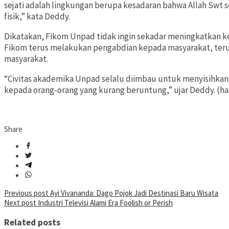
sejati adalah lingkungan berupa kesadaran bahwa Allah Swt 
fisik,” kata Deddy.
Dikatakan, Fikom Unpad tidak ingin sekadar meningkatkan kes
Fikom terus melakukan pengabdian kepada masyarakat, ter
masyarakat.
“Civitas akademika Unpad selalu diimbau untuk menyisihkan s
kepada orang-orang yang kurang beruntung,” ujar Deddy. (hai
Share
Post
Previous post
Ayi Vivananda: Dago Pojok Jadi Destinasi Baru Wisata
Next post
Industri Televisi Alami Era Foolish or Perish
navigation
Related posts