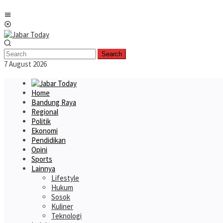
Skip
Mobile
to
Menu
content
Search
7 August 2026
Home
Bandung Raya
Regional
Politik
Ekonomi
Pendidikan
Opini
Sports
Lainnya
Lifestyle
Hukum
Sosok
Kuliner
Teknologi