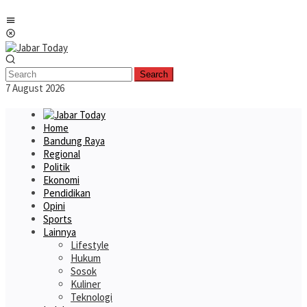
Skip
Mobile
to
Menu
content
Search
7 August 2026
Home
Bandung Raya
Regional
Politik
Ekonomi
Pendidikan
Opini
Sports
Lainnya
Lifestyle
Hukum
Sosok
Kuliner
Teknologi