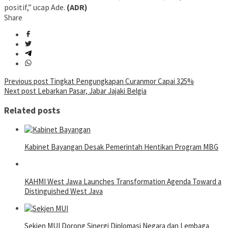
positif,” ucap Ade.
(ADR)
Share
Post
Previous post
Tingkat Pengungkapan Curanmor Capai 325%
Next post
Lebarkan Pasar, Jabar Jajaki Belgia
navigation
Related posts
Kabinet Bayangan Desak Pemerintah Hentikan Program MBG
KAHMI West Jawa Launches Transformation Agenda Toward a
Distinguished West Java
Sekjen MUI Dorong Sinergi Diplomasi Negara dan Lembaga