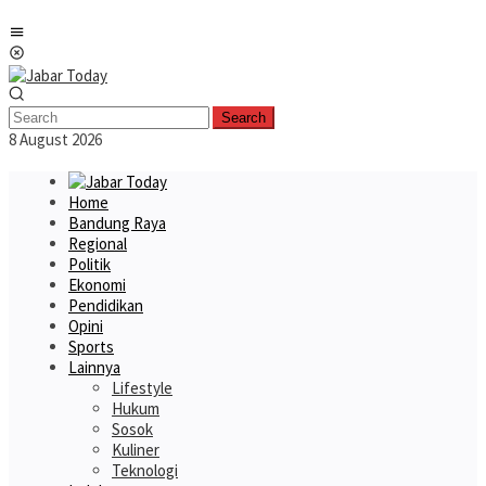
Skip
Mobile
to
Menu
content
Search
8 August 2026
Home
Bandung Raya
Regional
Politik
Ekonomi
Pendidikan
Opini
Sports
Lainnya
Lifestyle
Hukum
Sosok
Kuliner
Teknologi