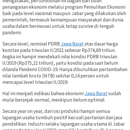
mengatakan, pertumbuhan ini bagian dari buah
penanganan ekonomi melalui program Pemulihan Ekonomi
baik pada level nasional maupun Jabar yang dilakukan oleh
pemerintah, termasuk kemampuan masyarakat dan dunia
usaha dalam berinovasi untuk tetap survive di tengah
pandemi.
Secara level, nominal PDRB
Jawa Barat
atas dasar harga
konstan pada triwulan II/2021 sebesar Rp374,69 triliun.
Angka ini hampir mendekati nilai kondisi PDRB triwulan
II/2019 (Rp375,22 triliun), yaitu kondisi pada saat belum
dilanda Pandemi COVID-19. Hanya dibutuhkan pertambahan
nilai tambah bruto (NTB) sekitar 0,14 persen untuk
mencapai level triwulan II/2019.
Hal ini menjadi indikasi bahwa ekonomi
Jawa Barat
sudah
mulai beranjak normal, meskipun belum optimal.
Secara year on year, dari sisi produksi hampir semua
lapangan usaha tumbuh positif kecuali pertanian dan jasa
pendidikan. Industri selaku lapangan usaha utama di Jabar