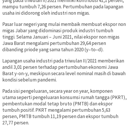
yang pada triwulan II/2021 memiliki kontribusi 41,1 persen,
mampu tumbuh 7,26 persen. Pertumbuhan pada lapangan
usaha ini didorong oleh industri non migas.
Pasar luar negeri yang mulai membaik membuat ekspor non
migas Jabar yang didominasi produk industri tumbuh
tinggi. Selama Januari – Juni 2021, nilai ekspor non migas
Jawa Barat mengalami pertumbuhan 29,64 persen
dibanding priode yang sama tahun 2020 (y–to–d).
Lapangan usaha industri pada triwulan II/2021 memberikan
andil 3,01 persen terhadap pertumbuhan ekonomi Jawa
Barat y-on-y, meskipun secara level nominal masih di bawah
kondisi sebelum pandemi.
Pada sisi pengeluaran, secara year on year, komponen
utama seperti pengeluaran konsumsi rumah tangga (PKRT),
pembentukan modal tetap bruto (PMTB) dan ekspor
tumbuh positif. PKRT mengalami pertumbuhan 5,63
persen, PMTB tumbuh 11,19 persen dan ekspor tumbuh
27,77 persen.