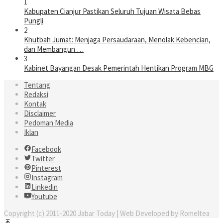
1
Kabupaten Cianjur Pastikan Seluruh Tujuan Wisata Bebas
Pungli
2
Khutbah Jumat: Menjaga Persaudaraan, Menolak Kebencian,
dan Membangun …
3
Kabinet Bayangan Desak Pemerintah Hentikan Program MBG
Tentang
Redaksi
Kontak
Disclaimer
Pedoman Media
Iklan
Facebook
Twitter
Pinterest
Instagram
Linkedin
Youtube
Copyright (c) 2011-2020 Jabar Today | Web Developed by Romeltea