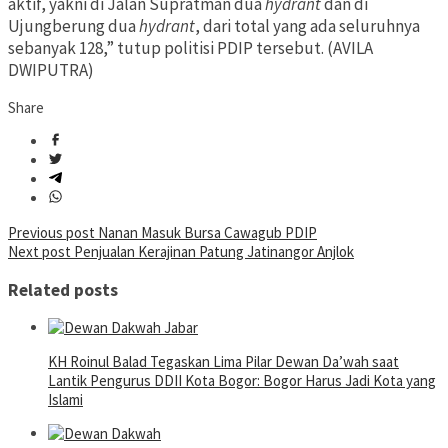
aktif, yakni di Jalan Supratman dua
hydrant
dan di
Ujungberung dua
hydrant
, dari total yang ada seluruhnya
sebanyak 128,” tutup politisi PDIP tersebut. (AVILA
DWIPUTRA)
Share
Post
Previous post
Nanan Masuk Bursa Cawagub PDIP
Next post
Penjualan Kerajinan Patung Jatinangor Anjlok
navigation
Related posts
KH Roinul Balad Tegaskan Lima Pilar Dewan Da’wah saat
Lantik Pengurus DDII Kota Bogor: Bogor Harus Jadi Kota yang
Islami