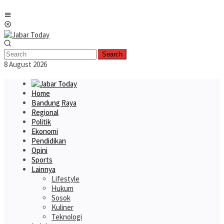
Skip
Mobile
to
Menu
content
Search
8 August 2026
Home
Bandung Raya
Regional
Politik
Ekonomi
Pendidikan
Opini
Sports
Lainnya
Lifestyle
Hukum
Sosok
Kuliner
Teknologi