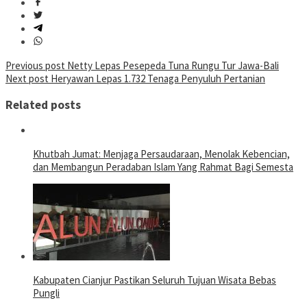
Post
Previous post
Netty Lepas Pesepeda Tuna Rungu Tur Jawa-Bali
Next post
Heryawan Lepas 1.732 Tenaga Penyuluh Pertanian
navigation
Related posts
Khutbah Jumat: Menjaga Persaudaraan, Menolak Kebencian,
dan Membangun Peradaban Islam Yang Rahmat Bagi Semesta
Kabupaten Cianjur Pastikan Seluruh Tujuan Wisata Bebas
Pungli