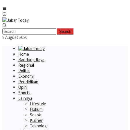
Skip
Mobile
to
Menu
content
Search
8 August 2026
Home
Bandung Raya
Regional
Politik
Ekonomi
Pendidikan
Opini
Sports
Lainnya
Lifestyle
Hukum
Sosok
Kuliner
Teknologi