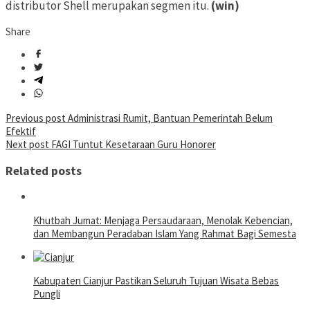
distributor Shell merupakan segmen itu.
(win)
Share
Post
Previous post
Administrasi Rumit, Bantuan Pemerintah Belum
Efektif
navigation
Next post
FAGI Tuntut Kesetaraan Guru Honorer
Related posts
Khutbah Jumat: Menjaga Persaudaraan, Menolak Kebencian,
dan Membangun Peradaban Islam Yang Rahmat Bagi Semesta
Kabupaten Cianjur Pastikan Seluruh Tujuan Wisata Bebas
Pungli