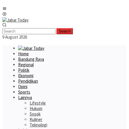
Skip
Mobile
to
Menu
content
Search
9 August 2026
Home
Bandung Raya
Regional
Politik
Ekonomi
Pendidikan
Opini
Sports
Lainnya
Lifestyle
Hukum
Sosok
Kuliner
Teknologi