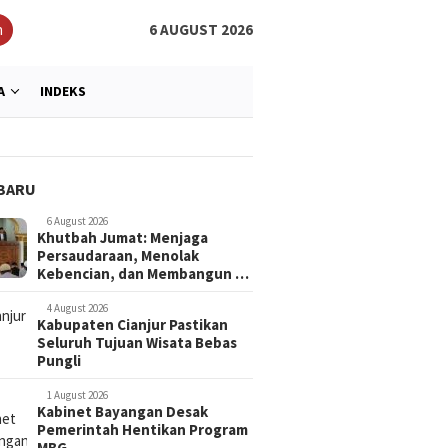
h
6 AUGUST 2026
A
INDEKS
BARU
6 August 2026
Khutbah Jumat: Menjaga
Persaudaraan, Menolak
Kebencian, dan Membangun …
4 August 2026
Kabupaten Cianjur Pastikan
Seluruh Tujuan Wisata Bebas
Pungli
1 August 2026
Kabinet Bayangan Desak
Pemerintah Hentikan Program
MBG