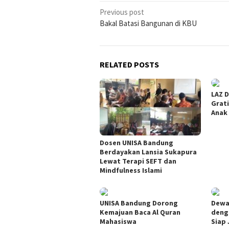
Post
Previous post
Bakal Batasi Bangunan di KBU
navigation
RELATED POSTS
LAZ D
Grati
Anak
Dosen UNISA Bandung
Berdayakan Lansia Sukapura
Lewat Terapi SEFT dan
Mindfulness Islami
UNISA Bandung Dorong
Dewa
Kemajuan Baca Al Quran
deng
Mahasiswa
Siap