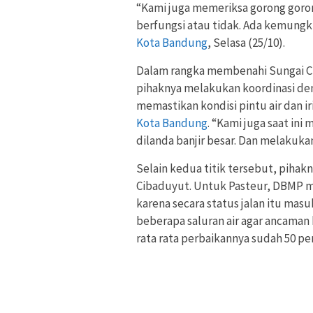
“Kami juga memeriksa gorong goro
berfungsi atau tidak. Ada kemungk
Kota Bandung
, Selasa (25/10).
Dalam rangka membenahi Sungai C
pihaknya melakukan koordinasi den
memastikan kondisi pintu air dan i
Kota Bandung
. “Kami juga saat ini
dilanda banjir besar. Dan melakukan
Selain kedua titik tersebut, pihak
Cibaduyut. Untuk Pasteur, DBMP m
karena secara status jalan itu masu
beberapa saluran air agar ancaman 
rata rata perbaikannya sudah 50 pers