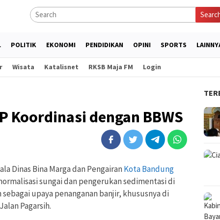
Searc
L
POLITIK
EKONOMI
PENDIDIKAN
OPINI
SPORTS
LAINNY
r
Wisata
Katalisnet
RKSB Maja FM
Login
TER
MP Koordinasi dengan BBWS
a Dinas Bina Marga dan Pengairan
Kota Bandung
ormalisasi sungai dan pengerukan sedimentasi di
an sebagai upaya penanganan banjir, khususnya di
Jalan Pagarsih.