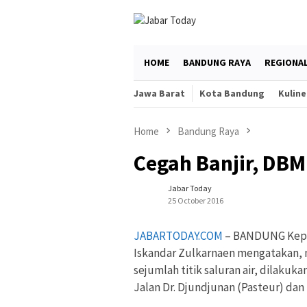
Skip
to
content
HOME
BANDUNG RAYA
REGIONA
Jawa Barat
Kota Bandung
Kuline
Home
Bandung Raya
Cegah Banjir, DB
Jabar Today
25 October 2016
JABARTODAY.COM
– BANDUNG Kepal
Iskandar Zulkarnaen mengatakan, n
sejumlah titik saluran air, dilakuk
Jalan Dr. Djundjunan (Pasteur) dan 