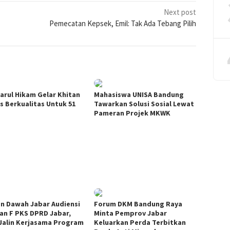
Next post
Pemecatan Kepsek, Emil: Tak Ada Tebang Pilih
arul Hikam Gelar Khitan
Mahasiswa UNISA Bandung
s Berkualitas Untuk 51
Tawarkan Solusi Sosial Lewat
Pameran Projek MKWK
n Dawah Jabar Audiensi
Forum DKM Bandung Raya
an F PKS DPRD Jabar,
Minta Pemprov Jabar
 Jalin Kerjasama Program
Keluarkan Perda Terbitkan