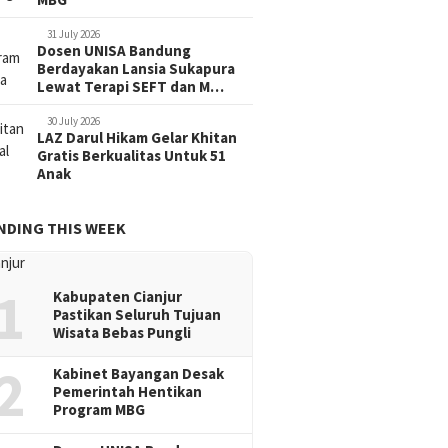
31 July 2026
Dosen UNISA Bandung
Berdayakan Lansia Sukapura
Lewat Terapi SEFT dan M…
30 July 2026
LAZ Darul Hikam Gelar Khitan
Gratis Berkualitas Untuk 51
Anak
NDING THIS WEEK
1
Kabupaten Cianjur
Pastikan Seluruh Tujuan
Wisata Bebas Pungli
2
Kabinet Bayangan Desak
Pemerintah Hentikan
Program MBG