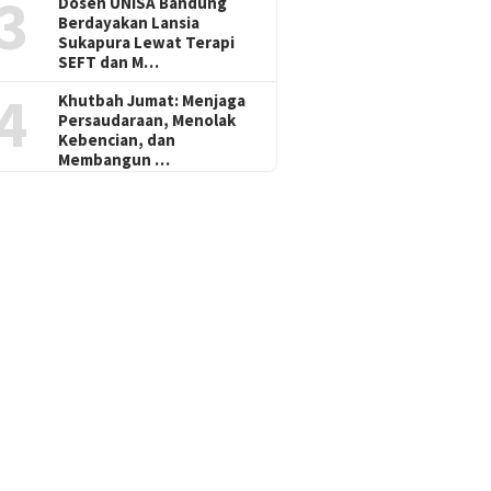
3
Dosen UNISA Bandung
Berdayakan Lansia
Sukapura Lewat Terapi
SEFT dan M…
4
Khutbah Jumat: Menjaga
Persaudaraan, Menolak
Kebencian, dan
Membangun …