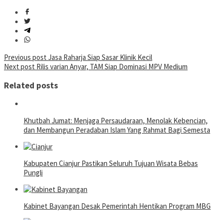
Post
Previous post
Jasa Raharja Siap Sasar Klinik Kecil
Next post
Rilis varian Anyar, TAM Siap Dominasi MPV Medium
navigation
Related posts
Khutbah Jumat: Menjaga Persaudaraan, Menolak Kebencian,
dan Membangun Peradaban Islam Yang Rahmat Bagi Semesta
Kabupaten Cianjur Pastikan Seluruh Tujuan Wisata Bebas
Pungli
Kabinet Bayangan Desak Pemerintah Hentikan Program MBG