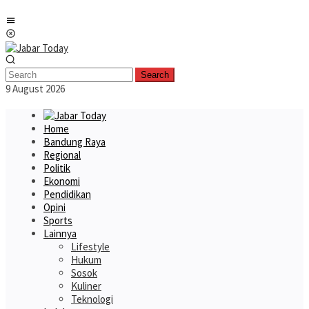
Skip
Mobile
to
Menu
content
Search
9 August 2026
Home
Bandung Raya
Regional
Politik
Ekonomi
Pendidikan
Opini
Sports
Lainnya
Lifestyle
Hukum
Sosok
Kuliner
Teknologi