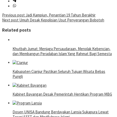
Post
Previous post
Jadi Kampiun, Penantian 19 Tahun Berakhir
Next post
Umuh Desak Kepolisian Usut Penyerangan Bobotoh
navigation
Related posts
Khutbah Jumat: Menjaga Persaudaraan, Menolak Kebencian,
dan Membangun Peradaban Islam Yang Rahmat Bagi Semesta
Kabupaten Cianjur Pastikan Seluruh Tujuan Wisata Bebas
Pungli
Kabinet Bayangan Desak Pemerintah Hentikan Program MBG
Dosen UNISA Bandung Berdayakan Lansia Sukapura Lewat
Terapi SEFT dan Mindfulness Islami