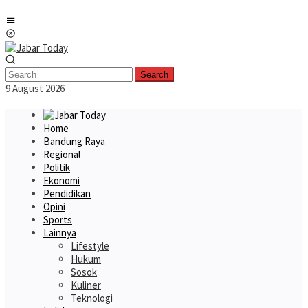
Skip
Mobile
to
Menu
content
Search
9 August 2026
Home
Bandung Raya
Regional
Politik
Ekonomi
Pendidikan
Opini
Sports
Lainnya
Lifestyle
Hukum
Sosok
Kuliner
Teknologi