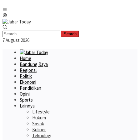
Skip
Mobile
to
Menu
content
Search
7 August 2026
Home
Bandung Raya
Regional
Politik
Ekonomi
Pendidikan
Opini
Sports
Lainnya
Lifestyle
Hukum
Sosok
Kuliner
Teknologi