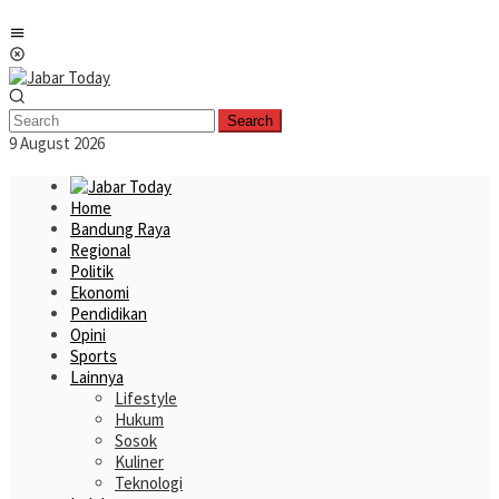
Skip
Mobile
to
Menu
content
Search
9 August 2026
Home
Bandung Raya
Regional
Politik
Ekonomi
Pendidikan
Opini
Sports
Lainnya
Lifestyle
Hukum
Sosok
Kuliner
Teknologi