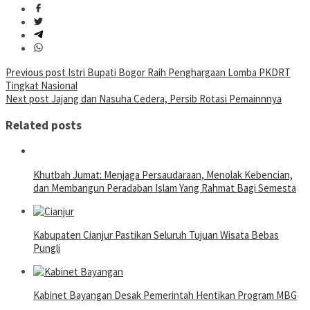
Post
Previous post
Istri Bupati Bogor Raih Penghargaan Lomba PKDRT
Tingkat Nasional
navigation
Next post
Jajang dan Nasuha Cedera, Persib Rotasi Pemainnnya
Related posts
Khutbah Jumat: Menjaga Persaudaraan, Menolak Kebencian,
dan Membangun Peradaban Islam Yang Rahmat Bagi Semesta
Kabupaten Cianjur Pastikan Seluruh Tujuan Wisata Bebas
Pungli
Kabinet Bayangan Desak Pemerintah Hentikan Program MBG