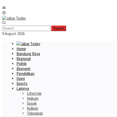
Skip
Mobile
to
Menu
content
Search
9 August 2026
Home
Bandung Raya
Regional
Politik
Ekonomi
Pendidikan
Opini
Sports
Lainnya
Lifestyle
Hukum
Sosok
Kuliner
Teknologi