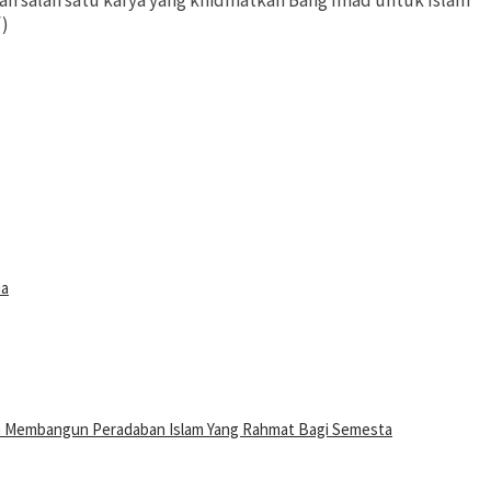
h salah satu karya yang khidmatkan Bang Imad untuk Islam
f)
ia
n Membangun Peradaban Islam Yang Rahmat Bagi Semesta