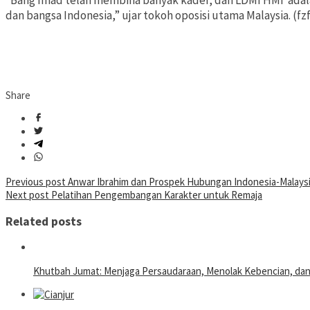
“Bang Imad telah membina banyak kader, dan LDMI HMI adala
dan bangsa Indonesia,” ujar tokoh oposisi utama Malaysia. (fz
Share
Post
Previous post
Anwar Ibrahim dan Prospek Hubungan Indonesia-Malays
Next post
Pelatihan Pengembangan Karakter untuk Remaja
navigation
Related posts
Khutbah Jumat: Menjaga Persaudaraan, Menolak Kebencian, da