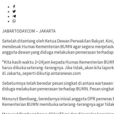
JABARTODAY.COM – JAKARTA
Setelah ditantang oleh Ketua Dewan Perwakilan Rakyat. Kin
mendesak Humas Kementerian BUMN agar segera menjelaskan
anggota dewan yang diduga melakukan pemerasan terhadap 
“Kita kasih waktu 2×24 jam kepada Humas Kementerian BUMN.
harus dibuka seterang-terangnya. Jika tidak, akan kita lapo
di Jakarta, seperti dikutip antaranews.com
Sebelumnya telah beredar pesan singkat di antara wartawan
diduga melakukan pemerasan terhadap BUMN. Pesan singkat
Menurut Bambang, beredarnya inisial anggota DPR pemeras 
Kementerian BUMN membuka seterang-terangnya agar tidak