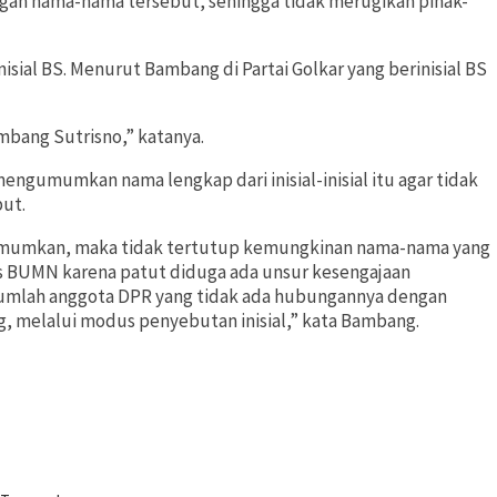
ngan nama-nama tersebut, sehingga tidak merugikan pihak-
isial BS. Menurut Bambang di Partai Golkar yang berinisial BS
mbang Sutrisno,” katanya.
umumkan nama lengkap dari inisial-inisial itu agar tidak
but.
gumumkan, maka tidak tertutup kemungkinan nama-nama yang
s BUMN karena patut diduga ada unsur kesengajaan
umlah anggota DPR yang tidak ada hubungannya dengan
, melalui modus penyebutan inisial,” kata Bambang.