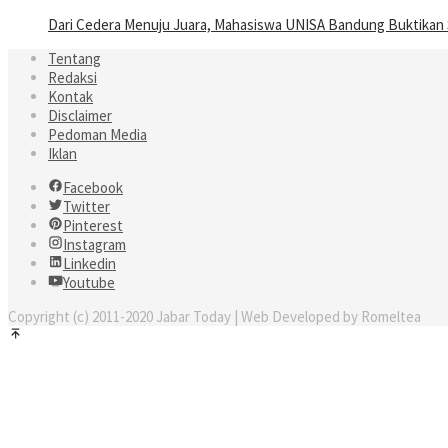
Dari Cedera Menuju Juara, Mahasiswa UNISA Bandung Buktika
Tentang
Redaksi
Kontak
Disclaimer
Pedoman Media
Iklan
Facebook
Twitter
Pinterest
Instagram
Linkedin
Youtube
Copyright (c) 2011-2020 Jabar Today | Web Developed by Romeltea