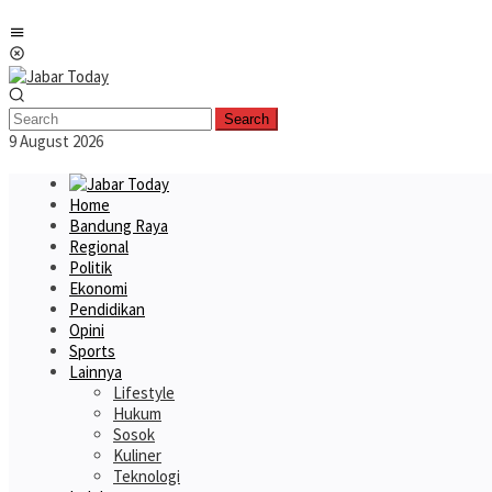
Skip
Mobile
to
Menu
content
Search
9 August 2026
Home
Bandung Raya
Regional
Politik
Ekonomi
Pendidikan
Opini
Sports
Lainnya
Lifestyle
Hukum
Sosok
Kuliner
Teknologi