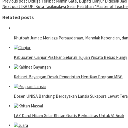
Post
Previous post
Diduga Terlibat Mamin Gate, Bupati Cianjur Didesak Jad
Next post
IKA UPI Kota Tasikmalaya Gelar Pelatihan “Master of Teache
navigation
Related posts
Khutbah Jumat: Menjaga Persaudaraan, Menolak Kebencian, da
Kabupaten Cianjur Pastikan Seluruh Tujuan Wisata Bebas Pungli
Kabinet Bayangan Desak Pemerintah Hentikan Program MBG
Dosen UNISA Bandung Berdayakan Lansia Sukapura Lewat Terap
LAZ Darul Hikam Gelar Khitan Gratis Berkualitas Untuk 51 Anak