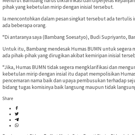
Menurut Bambang harus diklarifikasi dan diperjelas kepanja
pihak yang kebetulan mirip dengan inisial tersebut.
Ia mencontohkan dalam pesan singkat tersebut ada tertulis in
ada beberapa orang.
“Di antaranya saya (Bambang Soesatyo), Budi Supriyanto, Ba
Untuk itu, Bambang mendesak Humas BUMN untuk segera meng
ada pihak-pihak yang dirugikan akibat kemiripan inisial terse
“Jika, Humas BUMN tidak segera mengklarifikasi dan men
kebetulan mirip dengan insial itu dapat mempolisikan Huma
pencemaran nama baik dan upaya pembusukan terhadap sej
bidang tugas komisinya baik langsung maupun tidak langsung
Share