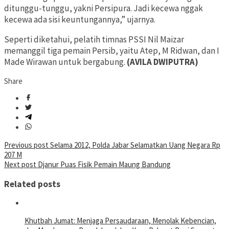
ditunggu-tunggu, yakni Persipura. Jadi kecewa nggak
kecewa ada sisi keuntungannya,” ujarnya.
Seperti diketahui, pelatih timnas PSSI Nil Maizar
memanggil tiga pemain Persib, yaitu Atep, M Ridwan, dan I
Made Wirawan untuk bergabung.
(AVILA DWIPUTRA)
Share
Post
Previous post
Selama 2012, Polda Jabar Selamatkan Uang Negara Rp
207 M
navigation
Next post
Djanur Puas Fisik Pemain Maung Bandung
Related posts
Khutbah Jumat: Menjaga Persaudaraan, Menolak Kebencian,