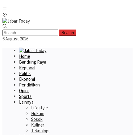
Skip
Mobile
to
Menu
content
Search
6 August 2026
Home
Bandung Raya
Regional
Politik
Ekonomi
Pendidikan
Opini
Sports
Lainnya
Lifestyle
Hukum
Sosok
Kuliner
Teknologi