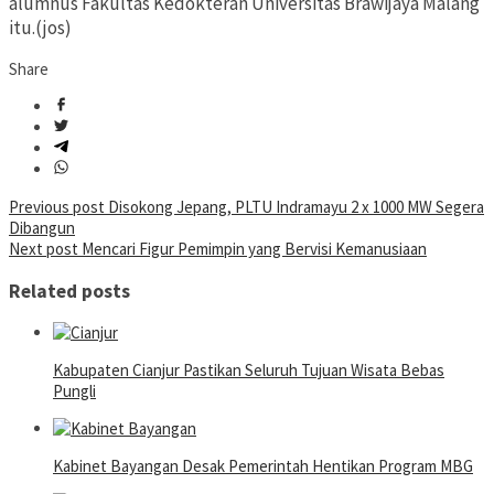
alumnus Fakultas Kedokteran Universitas Brawijaya Malang
itu.(jos)
Share
Post
Previous post
Disokong Jepang, PLTU Indramayu 2 x 1000 MW Segera
Dibangun
navigation
Next post
Mencari Figur Pemimpin yang Bervisi Kemanusiaan
Related posts
Kabupaten Cianjur Pastikan Seluruh Tujuan Wisata Bebas
Pungli
Kabinet Bayangan Desak Pemerintah Hentikan Program MBG