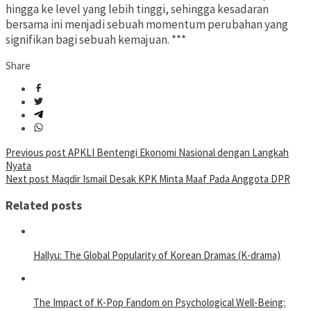
hingga ke level yang lebih tinggi, sehingga kesadaran
bersama ini menjadi sebuah momentum perubahan yang
signifikan bagi sebuah kemajuan. ***
Share
Post
Previous post
APKLI Bentengi Ekonomi Nasional dengan Langkah
Nyata
navigation
Next post
Maqdir Ismail Desak KPK Minta Maaf Pada Anggota DPR
Related posts
Hallyu: The Global Popularity of Korean Dramas (K-drama)
The Impact of K-Pop Fandom on Psychological Well-Being: