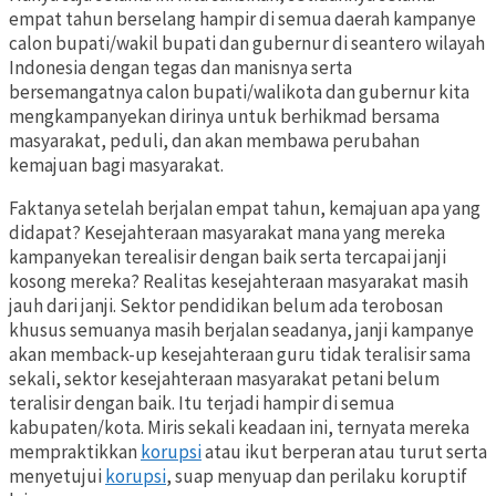
empat tahun berselang hampir di semua daerah kampanye
calon bupati/wakil bupati dan gubernur di seantero wilayah
Indonesia dengan tegas dan manisnya serta
bersemangatnya calon bupati/walikota dan gubernur kita
mengkampanyekan dirinya untuk berhikmad bersama
masyarakat, peduli, dan akan membawa perubahan
kemajuan bagi masyarakat.
Faktanya setelah berjalan empat tahun, kemajuan apa yang
didapat? Kesejahteraan masyarakat mana yang mereka
kampanyekan terealisir dengan baik serta tercapai janji
kosong mereka? Realitas kesejahteraan masyarakat masih
jauh dari janji. Sektor pendidikan belum ada terobosan
khusus semuanya masih berjalan seadanya, janji kampanye
akan memback-up kesejahteraan guru tidak teralisir sama
sekali, sektor kesejahteraan masyarakat petani belum
teralisir dengan baik. Itu terjadi hampir di semua
kabupaten/kota. Miris sekali keadaan ini, ternyata mereka
mempraktikkan
korupsi
atau ikut berperan atau turut serta
menyetujui
korupsi
, suap menyuap dan perilaku koruptif