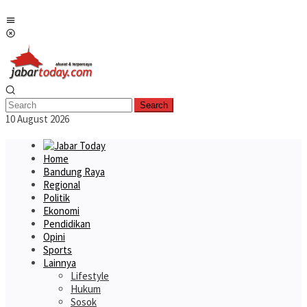
Skip
Mobile
to
Menu
content
Search
10 August 2026
Home
Bandung Raya
Regional
Politik
Ekonomi
Pendidikan
Opini
Sports
Lainnya
Lifestyle
Hukum
Sosok