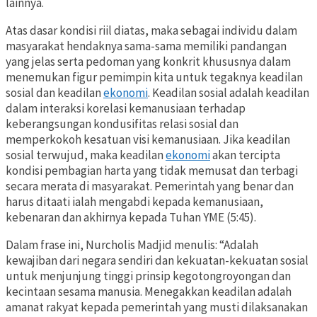
lainnya.
Atas dasar kondisi riil diatas, maka sebagai individu dalam
masyarakat hendaknya sama-sama memiliki pandangan
yang jelas serta pedoman yang konkrit khususnya dalam
menemukan figur pemimpin kita untuk tegaknya keadilan
sosial dan keadilan
ekonomi
. Keadilan sosial adalah keadilan
dalam interaksi korelasi kemanusiaan terhadap
keberangsungan kondusifitas relasi sosial dan
memperkokoh kesatuan visi kemanusiaan. Jika keadilan
sosial terwujud, maka keadilan
ekonomi
akan tercipta
kondisi pembagian harta yang tidak memusat dan terbagi
secara merata di masyarakat. Pemerintah yang benar dan
harus ditaati ialah mengabdi kepada kemanusiaan,
kebenaran dan akhirnya kepada Tuhan YME (5:45).
Dalam frase ini, Nurcholis Madjid menulis: “Adalah
kewajiban dari negara sendiri dan kekuatan-kekuatan sosial
untuk menjunjung tinggi prinsip kegotongroyongan dan
kecintaan sesama manusia. Menegakkan keadilan adalah
amanat rakyat kepada pemerintah yang musti dilaksanakan