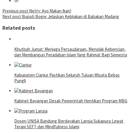
Post
Previous post
Netty: Ayo Makan Ikan!
Next post
Bupati Bogor Jelaskan Kebijakan di Babakan Madang
navigation
Related posts
Khutbah Jumat: Menjaga Persaudaraan, Menolak Kebencian,
dan Membangun Peradaban Islam Yang Rahmat Bagi Semesta
Kabupaten Cianjur Pastikan Seluruh Tujuan Wisata Bebas
Pungli
Kabinet Bayangan Desak Pemerintah Hentikan Program MBG
Dosen UNISA Bandung Berdayakan Lansia Sukapura Lewat
Terapi SEFT dan Mindfulness Islami