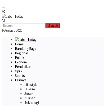
Skip
Mobile
to
Menu
content
Search
9 August 2026
Home
Bandung Raya
Regional
Politik
Ekonomi
Pendidikan
Opini
Sports
Lainnya
Lifestyle
Hukum
Sosok
Kuliner
Teknologi