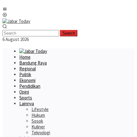
Skip
Mobile
to
Menu
content
Search
6 August 2026
Home
Bandung Raya
Regional
Politik
Ekonomi
Pendidikan
Opini
Sports
Lainnya
Lifestyle
Hukum
Sosok
Kuliner
Teknologi