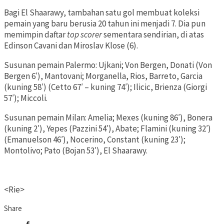
Bagi El Shaarawy, tambahan satu gol membuat koleksi
pemain yang baru berusia 20 tahun ini menjadi 7. Dia pun
memimpin daftar
top scorer
sementara sendirian, di atas
Edinson Cavani dan Miroslav Klose (6).
Susunan pemain Palermo: Ujkani; Von Bergen, Donati (Von
Bergen 6′), Mantovani; Morganella, Rios, Barreto, Garcia
(kuning 58′) (Cetto 67′ – kuning 74′); Ilicic, Brienza (Giorgi
57′); Miccoli.
Susunan pemain Milan: Amelia; Mexes (kuning 86′), Bonera
(kuning 2′), Yepes (Pazzini 54′), Abate; Flamini (kuning 32′)
(Emanuelson 46′), Nocerino, Constant (kuning 23′);
Montolivo; Pato (Bojan 53′), El Shaarawy.
<Rie>
Share