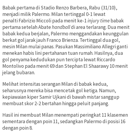
Babak pertama di Stadio Renzo Barbera, Rabu (31/10),
menjadi milik Palermo. Milan tertinggal 0-1 lewat
penalti Fabrizio Miccoli pada menit ke-1
injury time
babak
pertama setelah Abate
handball
di area terlarang. Dua menit
babak kedua berjalan, Palermo menggandakan keunggulan
berkat gol jarak jauh Franco Brienza. Tertinggal dua gol,
mesin Milan mulai panas. Pasukan Massimiliano Allegri ganti
menekan habis lini pertahanan tuan rumah. Hasilnya, dua
gol penyama kedudukan pun tercipta lewat Riccardo
Montolivo pada menit 69 dan Stephan El Shaarawy 10 menit
jelang bubaran.
Melihat intensitas serangan Milan di babak kedua,
seharusnya mereka bisa mencetak gol ketiga. Namun,
kepiawaian kiper Samir Ujkani di bawah mistar sanggup
membuat skor 2-2 bertahan hingga peluit panjang.
Hasil ini membuat Milan menempati peringkat 11 klasemen
sementara dengan poin 11, sedangkan Palermo di posisi 16
dengan poin 8.