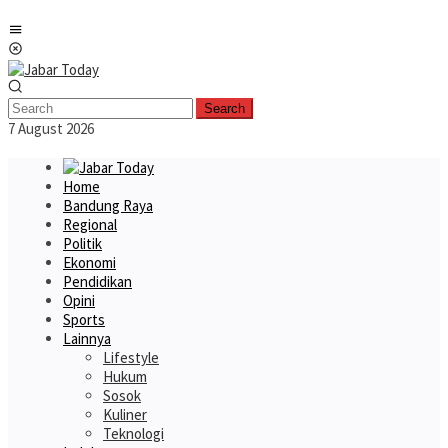
Skip
Mobile
to
Menu
content
Search
7 August 2026
Home
Bandung Raya
Regional
Politik
Ekonomi
Pendidikan
Opini
Sports
Lainnya
Lifestyle
Hukum
Sosok
Kuliner
Teknologi