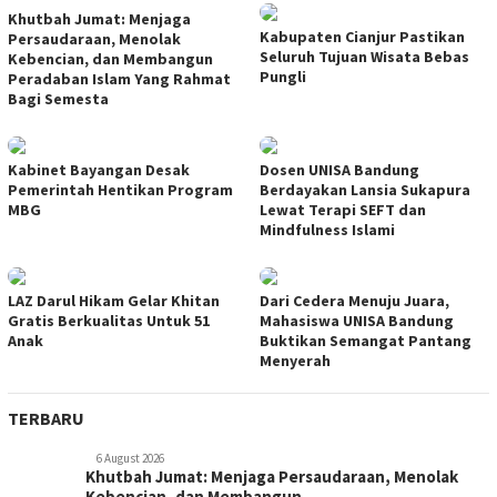
Khutbah Jumat: Menjaga
Kabupaten Cianjur Pastikan
Persaudaraan, Menolak
Seluruh Tujuan Wisata Bebas
Kebencian, dan Membangun
Pungli
Peradaban Islam Yang Rahmat
Bagi Semesta
Kabinet Bayangan Desak
Dosen UNISA Bandung
Pemerintah Hentikan Program
Berdayakan Lansia Sukapura
MBG
Lewat Terapi SEFT dan
Mindfulness Islami
LAZ Darul Hikam Gelar Khitan
Dari Cedera Menuju Juara,
Gratis Berkualitas Untuk 51
Mahasiswa UNISA Bandung
Anak
Buktikan Semangat Pantang
Menyerah
TERBARU
6 August 2026
Khutbah Jumat: Menjaga Persaudaraan, Menolak
Kebencian, dan Membangun …