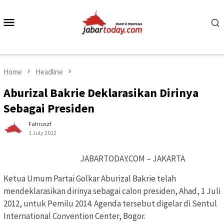
Skip
to
Mobile
content
Menu
Home
Headline
Aburizal Bakrie Deklarasikan Dirinya
Sebagai Presiden
Fahruszf
1 July 2012
JABARTODAY.COM – JAKARTA
Ketua Umum Partai Golkar Aburizal Bakrie telah
mendeklarasikan dirinya sebagai calon presiden, Ahad, 1 Juli
2012, untuk Pemilu 2014. Agenda tersebut digelar di Sentul
International Convention Center, Bogor.