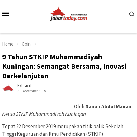
Skip
to
Mobile
content
Menu
Home
Opini
9 Tahun STKIP Muhammadiyah
Kuningan: Semangat Bersama, Inovasi
Berkelanjutan
Fahruszf
21 December 2019
Oleh
Nanan Abdul Manan
Ketua STKIP Muhammadiyah Kuningan
Tepat 22 Desember 2019 merupakan titik balik Sekolah
Tinggi Keguruan dan Ilmu Pendidikan (STKIP)