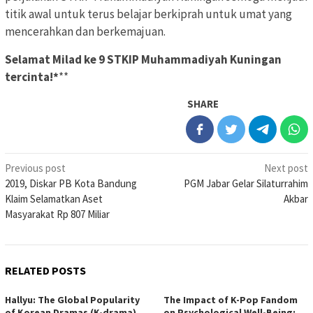
titik awal untuk terus belajar berkiprah untuk umat yang
mencerahkan dan berkemajuan.
Selamat Milad ke 9 STKIP Muhammadiyah Kuningan
tercinta!*
**
SHARE
Post
Previous post
Next post
2019, Diskar PB Kota Bandung
PGM Jabar Gelar Silaturrahim
navigation
Klaim Selamatkan Aset
Akbar
Masyarakat Rp 807 Miliar
RELATED POSTS
Hallyu: The Global Popularity
The Impact of K-Pop Fandom
of Korean Dramas (K-drama)
on Psychological Well-Being: