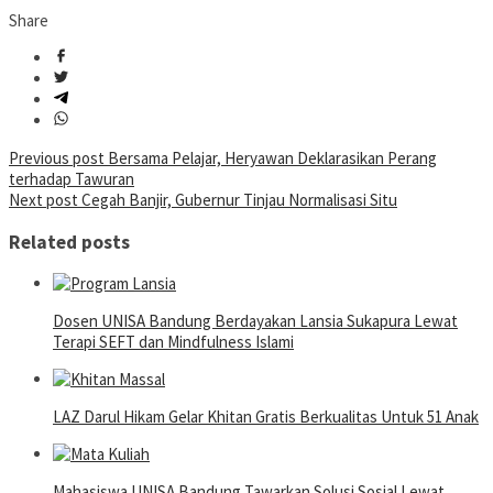
Share
Post
Previous post
Bersama Pelajar, Heryawan Deklarasikan Perang
terhadap Tawuran
navigation
Next post
Cegah Banjir, Gubernur Tinjau Normalisasi Situ
Related posts
Dosen UNISA Bandung Berdayakan Lansia Sukapura Lewat
Terapi SEFT dan Mindfulness Islami
LAZ Darul Hikam Gelar Khitan Gratis Berkualitas Untuk 51 Anak
Mahasiswa UNISA Bandung Tawarkan Solusi Sosial Lewat