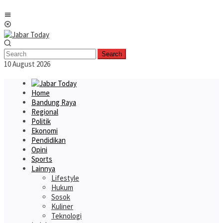
Skip
Mobile
to
Menu
content
Search
10 August 2026
Home
Bandung Raya
Regional
Politik
Ekonomi
Pendidikan
Opini
Sports
Lainnya
Lifestyle
Hukum
Sosok
Kuliner
Teknologi