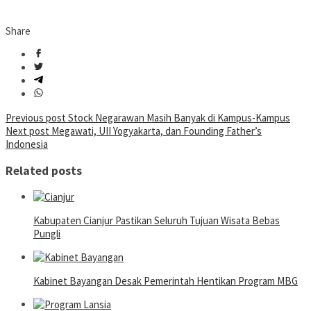
Share
Post
Previous post
Stock Negarawan Masih Banyak di Kampus-Kampus
Next post
Megawati, UII Yogyakarta, dan Founding Father’s
navigation
Indonesia
Related posts
Kabupaten Cianjur Pastikan Seluruh Tujuan Wisata Bebas
Pungli
Kabinet Bayangan Desak Pemerintah Hentikan Program MBG