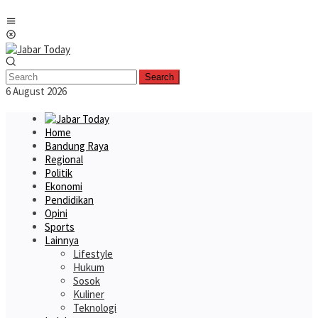
Skip
Mobile
to
Menu
content
Search
6 August 2026
Home
Bandung Raya
Regional
Politik
Ekonomi
Pendidikan
Opini
Sports
Lainnya
Lifestyle
Hukum
Sosok
Kuliner
Teknologi