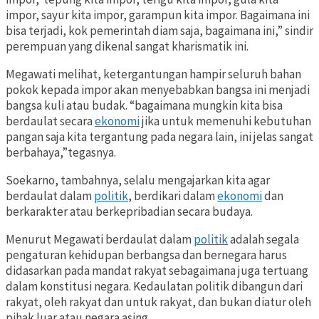
impor, sayur kita impor, garampun kita impor. Bagaimana ini
bisa terjadi, kok pemerintah diam saja, bagaimana ini,” sindir
perempuan yang dikenal sangat kharismatik ini.
Megawati melihat, ketergantungan hampir seluruh bahan
pokok kepada impor akan menyebabkan bangsa ini menjadi
bangsa kuli atau budak. “bagaimana mungkin kita bisa
berdaulat secara
ekonomi
jika untuk memenuhi kebutuhan
pangan saja kita tergantung pada negara lain, ini jelas sangat
berbahaya,”tegasnya.
Soekarno, tambahnya, selalu mengajarkan kita agar
berdaulat dalam
politik
, berdikari dalam
ekonomi
dan
berkarakter atau berkepribadian secara budaya.
Menurut Megawati berdaulat dalam
politik
adalah segala
pengaturan kehidupan berbangsa dan bernegara harus
didasarkan pada mandat rakyat sebagaimana juga tertuang
dalam konstitusi negara. Kedaulatan politik dibangun dari
rakyat, oleh rakyat dan untuk rakyat, dan bukan diatur oleh
pihak luar atau negara asing.