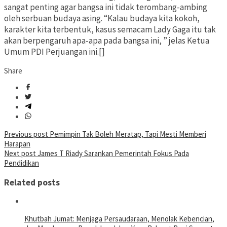
sangat penting agar bangsa ini tidak terombang-ambing
oleh serbuan budaya asing. “Kalau budaya kita kokoh,
karakter kita terbentuk, kasus semacam Lady Gaga itu tak
akan berpengaruh apa-apa pada bangsa ini, ” jelas Ketua
Umum PDI Perjuangan ini.[]
Share
Post
Previous post
Pemimpin Tak Boleh Meratap, Tapi Mesti Memberi
Harapan
navigation
Next post
James T Riady Sarankan Pemerintah Fokus Pada
Pendidikan
Related posts
Khutbah Jumat: Menjaga Persaudaraan, Menolak Kebencian,