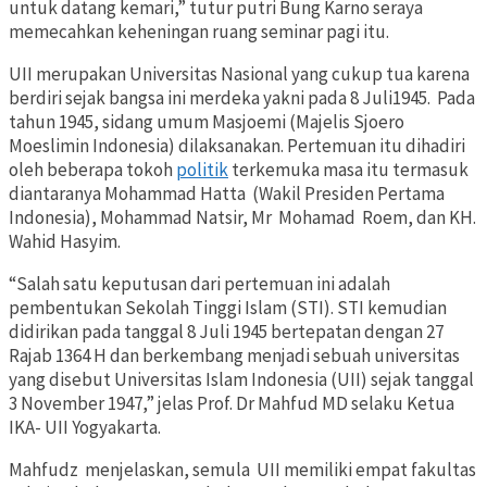
untuk datang kemari,” tutur putri Bung Karno seraya
memecahkan keheningan ruang seminar pagi itu.
UII merupakan Universitas Nasional yang cukup tua karena
berdiri sejak bangsa ini merdeka yakni pada 8 Juli1945. Pada
tahun 1945, sidang umum Masjoemi (Majelis Sjoero
Moeslimin Indonesia) dilaksanakan. Pertemuan itu dihadiri
oleh beberapa tokoh
politik
terkemuka masa itu termasuk
diantaranya Mohammad Hatta (Wakil Presiden Pertama
Indonesia), Mohammad Natsir
,
Mr Mohamad Roem, dan KH.
Wahid Hasyim.
“Salah satu keputusan dari pertemuan ini adalah
pembentukan Sekolah Tinggi Islam (STI). STI kemudian
didirikan pada tanggal 8 Juli 1945 bertepatan dengan 27
Rajab 1364 H dan berkembang menjadi sebuah universitas
yang disebut Universitas Islam Indonesia (UII) sejak tanggal
3 November 1947,” jelas Prof. Dr Mahfud MD selaku Ketua
IKA- UII Yogyakarta.
Mahfudz menjelaskan, semula UII memiliki empat fakultas