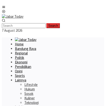
Skip
Mobile
to
Menu
content
Search
7 August 2026
Home
Bandung Raya
Regional
Politik
Ekonomi
Pendidikan
Opini
Sports
Lainnya
Lifestyle
Hukum
Sosok
Kuliner
Teknologi