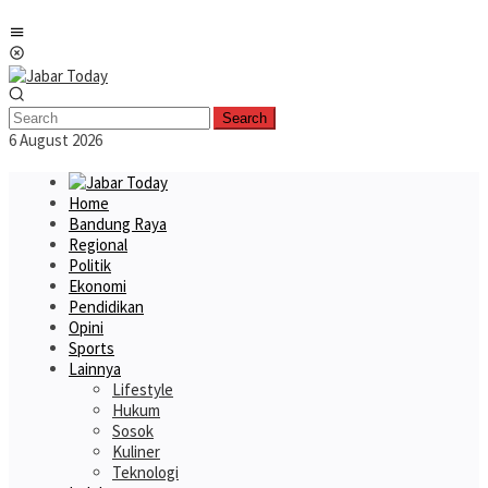
Skip
Mobile
to
Menu
content
Search
6 August 2026
Home
Bandung Raya
Regional
Politik
Ekonomi
Pendidikan
Opini
Sports
Lainnya
Lifestyle
Hukum
Sosok
Kuliner
Teknologi