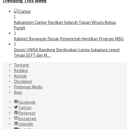
Trending This Week
1
Kabupaten Cianjur Pastikan Seluruh Tujuan Wisata Bebas
Pungli
2
Kabinet Bayangan Desak Pemerintah Hentikan Program MBG
3
Dosen UNISA Bandung Berdayakan Lansia Sukapura Lewat
Terapi SEFT dan M…
Tentang
Redaksi
Kontak
Disclaimer
Pedoman Media
Iklan
Facebook
Twitter
Pinterest
Instagram
Linkedin