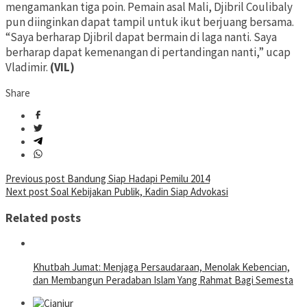
mengamankan tiga poin. Pemain asal Mali, Djibril Coulibaly
pun diinginkan dapat tampil untuk ikut berjuang bersama.
“Saya berharap Djibril dapat bermain di laga nanti. Saya
berharap dapat kemenangan di pertandingan nanti,” ucap
Vladimir.
(VIL)
Share
Post
Previous post
Bandung Siap Hadapi Pemilu 2014
Next post
Soal Kebijakan Publik, Kadin Siap Advokasi
navigation
Related posts
Khutbah Jumat: Menjaga Persaudaraan, Menolak Kebencian,
dan Membangun Peradaban Islam Yang Rahmat Bagi Semesta