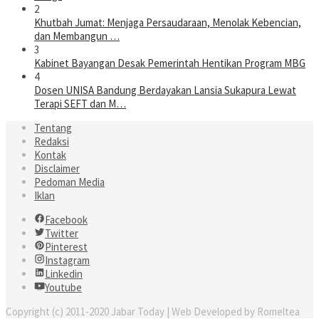
2
Khutbah Jumat: Menjaga Persaudaraan, Menolak Kebencian,
dan Membangun …
3
Kabinet Bayangan Desak Pemerintah Hentikan Program MBG
4
Dosen UNISA Bandung Berdayakan Lansia Sukapura Lewat
Terapi SEFT dan M…
Tentang
Redaksi
Kontak
Disclaimer
Pedoman Media
Iklan
Facebook
Twitter
Pinterest
Instagram
Linkedin
Youtube
Copyright (c) 2011-2020 Jabar Today | Web Developed by Romeltea