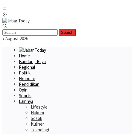
Skip
Mobile
to
Menu
content
Search
7 August 2026
Home
Bandung Raya
Regional
Politik
Ekonomi
Pendidikan
Opini
Sports
Lainnya
Lifestyle
Hukum
Sosok
Kuliner
Teknologi