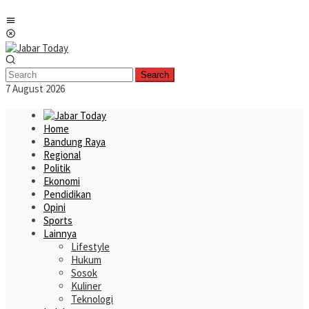
Skip
Mobile
to
Menu
content
Search
7 August 2026
Home
Bandung Raya
Regional
Politik
Ekonomi
Pendidikan
Opini
Sports
Lainnya
Lifestyle
Hukum
Sosok
Kuliner
Teknologi