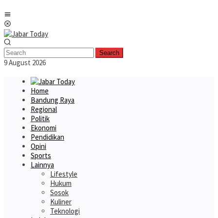
Skip
Mobile
to
Menu
content
Search
9 August 2026
Home
Bandung Raya
Regional
Politik
Ekonomi
Pendidikan
Opini
Sports
Lainnya
Lifestyle
Hukum
Sosok
Kuliner
Teknologi