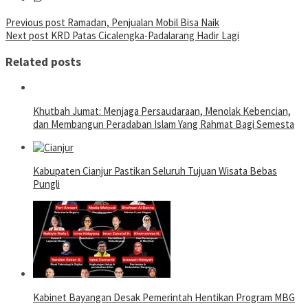
Post
Previous post
Ramadan, Penjualan Mobil Bisa Naik
Next post
KRD Patas Cicalengka-Padalarang Hadir Lagi
navigation
Related posts
Khutbah Jumat: Menjaga Persaudaraan, Menolak Kebencian,
dan Membangun Peradaban Islam Yang Rahmat Bagi Semesta
Kabupaten Cianjur Pastikan Seluruh Tujuan Wisata Bebas
Pungli
Kabinet Bayangan Desak Pemerintah Hentikan Program MBG