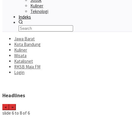
Sosok
Kuliner
Teknologi
Indeks
Jawa Barat
Kota Bandung
Kuliner
Wisata
Katalisnet
RKSB Maja FM
Login
Headlines
«
»
slide
7 to 9
of 6