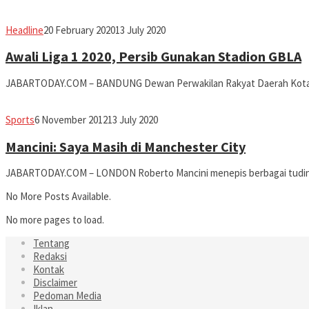
Jabar
Headline
20 February 2020
13 July 2020
Today
Awali Liga 1 2020, Persib Gunakan Stadion GBLA
JABARTODAY.COM – BANDUNG Dewan Perwakilan Rakyat Daerah Kota Ba
fahruszf
Sports
6 November 2012
13 July 2020
Mancini: Saya Masih di Manchester City
JABARTODAY.COM – LONDON Roberto Mancini menepis berbagai tudinga
No More Posts Available.
No more pages to load.
Tentang
Redaksi
Kontak
Disclaimer
Pedoman Media
Iklan