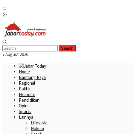
Skip
Mobile
to
Menu
content
Search
7 August 2026
Home
Bandung Raya
Regional
Politik
Ekonomi
Pendidikan
Opini
Sports
Lainnya
Lifestyle
Hukum