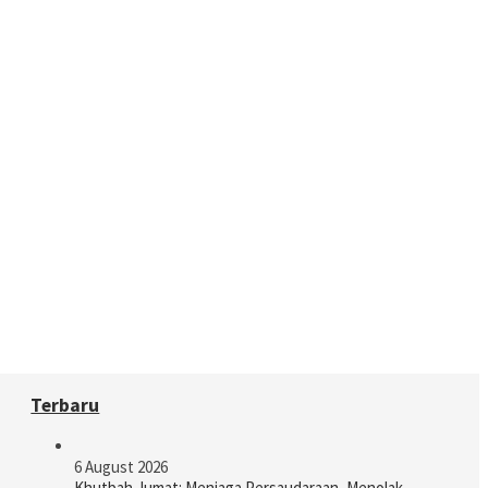
Terbaru
6 August 2026
Khutbah Jumat: Menjaga Persaudaraan, Menolak