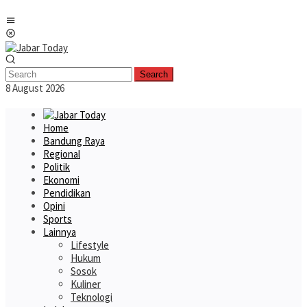
Skip
Mobile
to
Menu
content
Search
8 August 2026
Home
Bandung Raya
Regional
Politik
Ekonomi
Pendidikan
Opini
Sports
Lainnya
Lifestyle
Hukum
Sosok
Kuliner
Teknologi