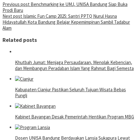
Post
Previous post
Benchmarking ke UMJ, UNISA Bandung Siap Buka
Prodi Baru
navigation
Next post
Islamic Fun Camp 2025: Santri PPTQ Nurul Hasna
Hidayatullah Kota Bandung Belajar Kepemimpinan Sambil Tadabur
Alam
Related posts
Khutbah Jumat: Menjaga Persaudaraan, Menolak Kebencian,
dan Membangun Peradaban Islam Yang Rahmat Bagi Semesta
Kabupaten Cianjur Pastikan Seluruh Tujuan Wisata Bebas
Pungli
Kabinet Bayangan Desak Pemerintah Hentikan Program MBG
Dosen UNISA Bandung Berdayakan Lansia Sukapura Lewat