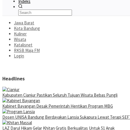
Indeks
Jawa Barat
Kota Bandung
Kuliner
Wisata
Katalisnet
RKSB Maja FM
Login
Headlines
Kabupaten Cianjur Pastikan Seluruh Tujuan Wisata Bebas Pungli
Kabinet Bayangan Desak Pemerintah Hentikan Program MBG
Dosen UNISA Bandung Berdayakan Lansia Sukapura Lewat Terapi SEFT
LAZ Darul Hikam Gelar Khitan Gratis Berkualitas Untuk 51 Anak