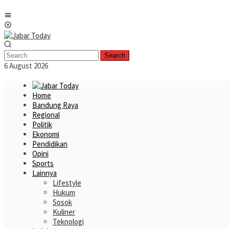
Skip
Mobile
to
Menu
content
Search
6 August 2026
Home
Bandung Raya
Regional
Politik
Ekonomi
Pendidikan
Opini
Sports
Lainnya
Lifestyle
Hukum
Sosok
Kuliner
Teknologi