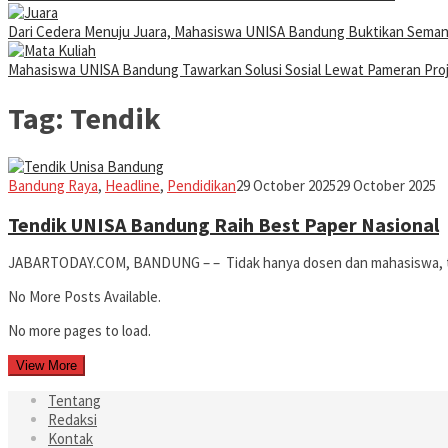
Dari Cedera Menuju Juara, Mahasiswa UNISA Bandung Buktikan Sema
Mahasiswa UNISA Bandung Tawarkan Solusi Sosial Lewat Pameran Pr
Tag:
Tendik
Iman
Bandung Raya
,
Headline
,
Pendidikan
29 October 2025
29 October 2025
Tendik UNISA Bandung Raih Best Paper Nasional
JABARTODAY.COM, BANDUNG – – Tidak hanya dosen dan mahasiswa, tena
No More Posts Available.
No more pages to load.
View More
Tentang
Redaksi
Kontak