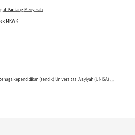
ngat Pantang Menyerah
ojek MKWK
ga kependidikan (tendik) Universitas ‘Aisyiyah (UNISA)
…