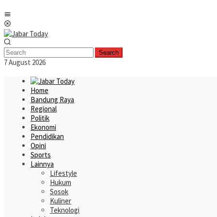
Skip
Mobile
to
Menu
content
Search
7 August 2026
Home
Bandung Raya
Regional
Politik
Ekonomi
Pendidikan
Opini
Sports
Lainnya
Lifestyle
Hukum
Sosok
Kuliner
Teknologi