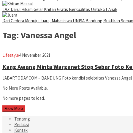
LAZ Darul Hikam Gelar Khitan Gratis Berkualitas Untuk 51 Anak
Dari Cedera Menuju Juara, Mahasiswa UNISA Bandung Buktikan Sema
Tag:
Vanessa Angel
Avila
Lifestyle
4 November 2021
Dwiputra
Kang Awang Minta Warganet Stop Sebar Foto Ke
JABARTODAY.COM – BANDUNG Foto kondisi selebritas Vanessa Angel pa
No More Posts Available.
No more pages to load.
View More
Tentang
Redaksi
Kontak