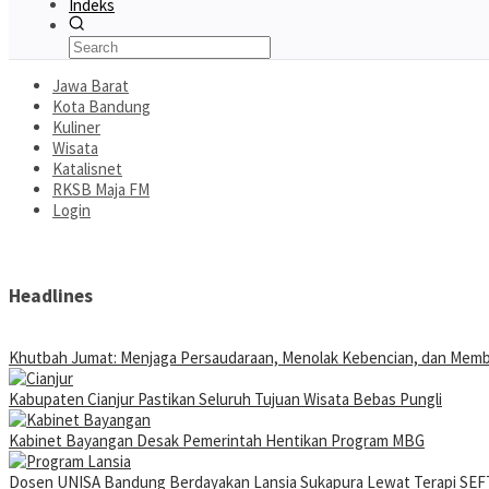
Indeks
Jawa Barat
Kota Bandung
Kuliner
Wisata
Katalisnet
RKSB Maja FM
Login
Headlines
Khutbah Jumat: Menjaga Persaudaraan, Menolak Kebencian, dan Mem
Kabupaten Cianjur Pastikan Seluruh Tujuan Wisata Bebas Pungli
Kabinet Bayangan Desak Pemerintah Hentikan Program MBG
Dosen UNISA Bandung Berdayakan Lansia Sukapura Lewat Terapi SEFT