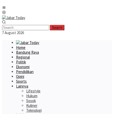
Skip
Mobile
to
Menu
content
Search
7 August 2026
Home
Bandung Raya
Regional
Politik
Ekonomi
Pendidikan
Opini
Sports
Lainnya
Lifestyle
Hukum
Sosok
Kuliner
Teknologi