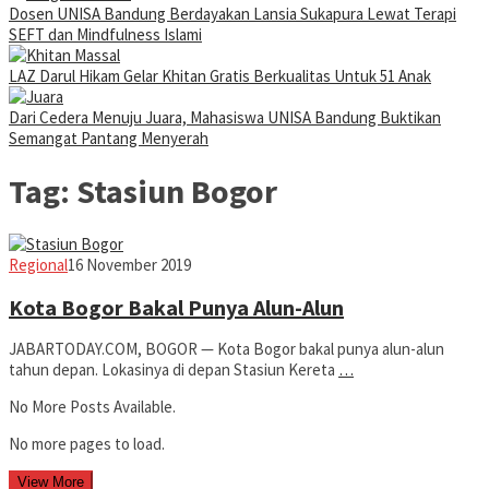
Dosen UNISA Bandung Berdayakan Lansia Sukapura Lewat Terapi
SEFT dan Mindfulness Islami
LAZ Darul Hikam Gelar Khitan Gratis Berkualitas Untuk 51 Anak
Dari Cedera Menuju Juara, Mahasiswa UNISA Bandung Buktikan
Semangat Pantang Menyerah
Tag:
Stasiun Bogor
Jabar
Regional
16 November 2019
Today
Kota Bogor Bakal Punya Alun-Alun
JABARTODAY.COM, BOGOR — Kota Bogor bakal punya alun-alun
tahun depan. Lokasinya di depan Stasiun Kereta
…
No More Posts Available.
No more pages to load.
View More