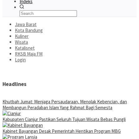
Indeks
Jawa Barat
Kota Bandung
Kuliner
Wisata
Katalisnet
RKSB Maja FM
Login
Headlines
Khutbah Jumat: Menjaga Persaudaraan, Menolak Kebencian, dan
Membangun Peradaban Islam Yang Rahmat Bagi Semesta
Kabupaten Cianjur Pastikan Seluruh Tujuan Wisata Bebas Pungli
Kabinet Bayangan Desak Pemerintah Hentikan Program MBG