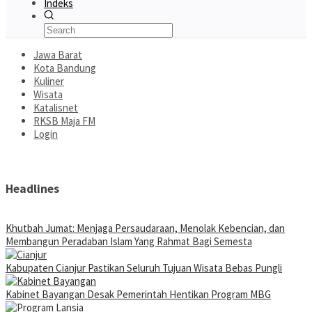
Indeks
Jawa Barat
Kota Bandung
Kuliner
Wisata
Katalisnet
RKSB Maja FM
Login
Headlines
Khutbah Jumat: Menjaga Persaudaraan, Menolak Kebencian, dan
Membangun Peradaban Islam Yang Rahmat Bagi Semesta
Kabupaten Cianjur Pastikan Seluruh Tujuan Wisata Bebas Pungli
Kabinet Bayangan Desak Pemerintah Hentikan Program MBG