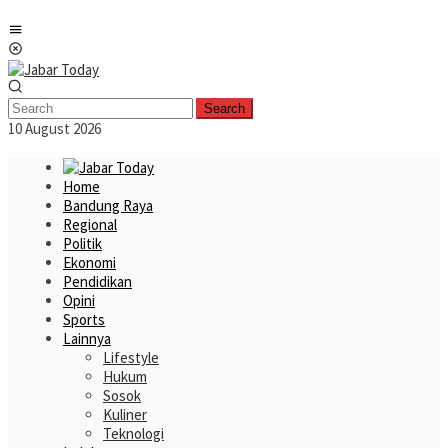
Skip
Mobile
to
Menu
content
Search
10 August 2026
Home
Bandung Raya
Regional
Politik
Ekonomi
Pendidikan
Opini
Sports
Lainnya
Lifestyle
Hukum
Sosok
Kuliner
Teknologi