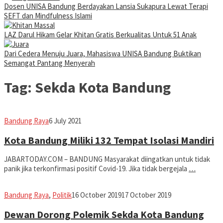
Dosen UNISA Bandung Berdayakan Lansia Sukapura Lewat Terapi
SEFT dan Mindfulness Islami
LAZ Darul Hikam Gelar Khitan Gratis Berkualitas Untuk 51 Anak
Dari Cedera Menuju Juara, Mahasiswa UNISA Bandung Buktikan
Semangat Pantang Menyerah
Tag:
Sekda Kota Bandung
Eddy
Bandung Raya
6 July 2021
Koesman
Kota Bandung Miliki 132 Tempat Isolasi Mandiri
JABARTODAY.COM – BANDUNG Masyarakat diingatkan untuk tidak
panik jika terkonfirmasi positif Covid-19. Jika tidak bergejala
…
Jabar
Bandung Raya
,
Politik
16 October 2019
17 October 2019
Today
Dewan Dorong Polemik Sekda Kota Bandung