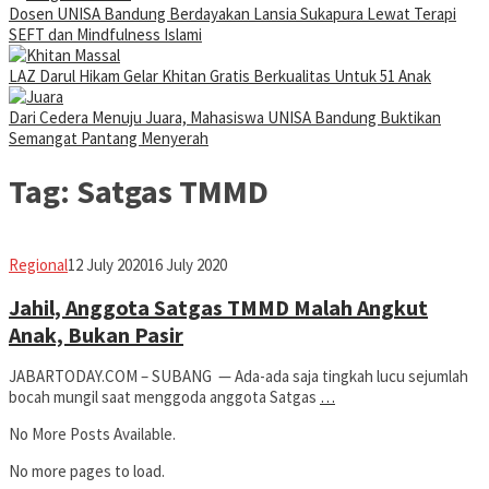
Dosen UNISA Bandung Berdayakan Lansia Sukapura Lewat Terapi
SEFT dan Mindfulness Islami
LAZ Darul Hikam Gelar Khitan Gratis Berkualitas Untuk 51 Anak
Dari Cedera Menuju Juara, Mahasiswa UNISA Bandung Buktikan
Semangat Pantang Menyerah
Tag:
Satgas TMMD
Avila
Regional
12 July 2020
16 July 2020
Dwiputra
Jahil, Anggota Satgas TMMD Malah Angkut
Anak, Bukan Pasir
JABARTODAY.COM – SUBANG — Ada-ada saja tingkah lucu sejumlah
bocah mungil saat menggoda anggota Satgas
…
No More Posts Available.
No more pages to load.