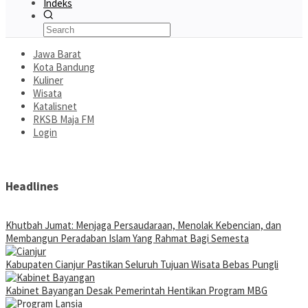
Indeks
Jawa Barat
Kota Bandung
Kuliner
Wisata
Katalisnet
RKSB Maja FM
Login
Headlines
Khutbah Jumat: Menjaga Persaudaraan, Menolak Kebencian, dan
Membangun Peradaban Islam Yang Rahmat Bagi Semesta
Kabupaten Cianjur Pastikan Seluruh Tujuan Wisata Bebas Pungli
Kabinet Bayangan Desak Pemerintah Hentikan Program MBG