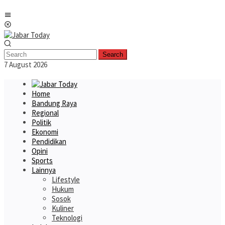
Skip
Mobile
to
Menu
content
Search
7 August 2026
Home
Bandung Raya
Regional
Politik
Ekonomi
Pendidikan
Opini
Sports
Lainnya
Lifestyle
Hukum
Sosok
Kuliner
Teknologi