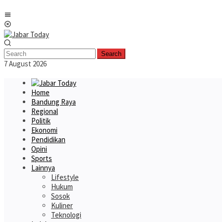
Skip
Mobile
to
Menu
content
Search
7 August 2026
Home
Bandung Raya
Regional
Politik
Ekonomi
Pendidikan
Opini
Sports
Lainnya
Lifestyle
Hukum
Sosok
Kuliner
Teknologi