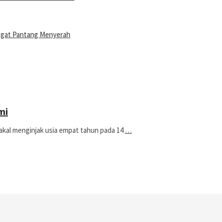
ngat Pantang Menyerah
mi
al menginjak usia empat tahun pada 14
…