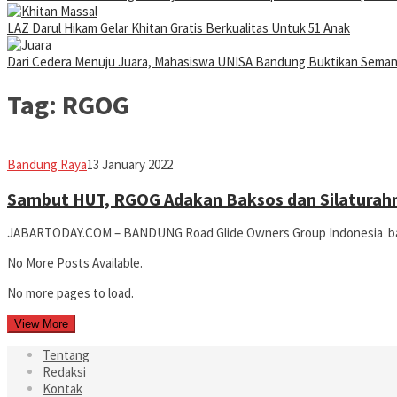
LAZ Darul Hikam Gelar Khitan Gratis Berkualitas Untuk 51 Anak
Dari Cedera Menuju Juara, Mahasiswa UNISA Bandung Buktikan Sema
Tag:
RGOG
Avila
Bandung Raya
13 January 2022
Dwiputra
Sambut HUT, RGOG Adakan Baksos dan Silaturah
JABARTODAY.COM – BANDUNG Road Glide Owners Group Indonesia bak
No More Posts Available.
No more pages to load.
View More
Tentang
Redaksi
Kontak