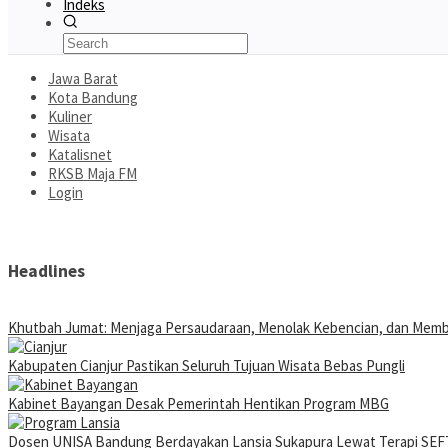
Indeks
Jawa Barat
Kota Bandung
Kuliner
Wisata
Katalisnet
RKSB Maja FM
Login
Headlines
Khutbah Jumat: Menjaga Persaudaraan, Menolak Kebencian, dan Mem
Kabupaten Cianjur Pastikan Seluruh Tujuan Wisata Bebas Pungli
Kabinet Bayangan Desak Pemerintah Hentikan Program MBG
Dosen UNISA Bandung Berdayakan Lansia Sukapura Lewat Terapi SEFT