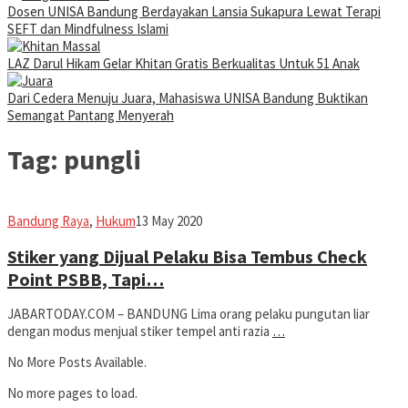
Dosen UNISA Bandung Berdayakan Lansia Sukapura Lewat Terapi
SEFT dan Mindfulness Islami
LAZ Darul Hikam Gelar Khitan Gratis Berkualitas Untuk 51 Anak
Dari Cedera Menuju Juara, Mahasiswa UNISA Bandung Buktikan
Semangat Pantang Menyerah
Tag:
pungli
Jabar
Bandung Raya
,
Hukum
13 May 2020
Today
Stiker yang Dijual Pelaku Bisa Tembus Check
Point PSBB, Tapi…
JABARTODAY.COM – BANDUNG Lima orang pelaku pungutan liar
dengan modus menjual stiker tempel anti razia
…
No More Posts Available.
No more pages to load.