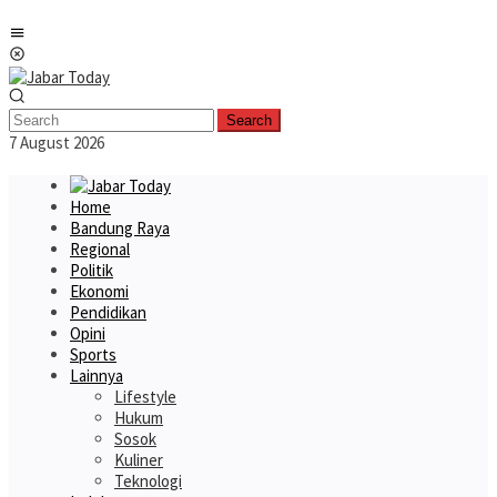
Skip
Mobile
to
Menu
content
Search
7 August 2026
Home
Bandung Raya
Regional
Politik
Ekonomi
Pendidikan
Opini
Sports
Lainnya
Lifestyle
Hukum
Sosok
Kuliner
Teknologi