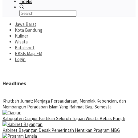
Indeks
Jawa Barat
Kota Bandung
Kuliner
Wisata
Katalisnet
RKSB Maja FM
Login
Headlines
Khutbah Jumat: Menjaga Persaudaraan, Menolak Kebencian, dan
Membangun Peradaban Islam Yang Rahmat Bagi Semesta
Kabupaten Cianjur Pastikan Seluruh Tujuan Wisata Bebas Pungli
Kabinet Bayangan Desak Pemerintah Hentikan Program MBG