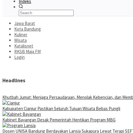
Indeks
Jawa Barat
Kota Bandung
Kuliner
Wisata
Katalisnet
RKSB Maja FM
Login
Headlines
Khutbah Jumat: Menjaga Persaudaraan, Menolak Kebencian, dan Mem
Kabupaten Cianjur Pastikan Seluruh Tujuan Wisata Bebas Pungli
Kabinet Bayangan Desak Pemerintah Hentikan Program MBG
Dosen UNISA Bandung Berdayakan Lansia Sukapura Lewat Terapi SEFT