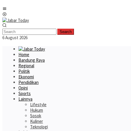
Skip
Mobile
to
Menu
content
Search
6 August 2026
Home
Bandung Raya
Regional
Politik
Ekonomi
Pendidikan
Opini
Sports
Lainnya
Lifestyle
Hukum
Sosok
Kuliner
Teknologi