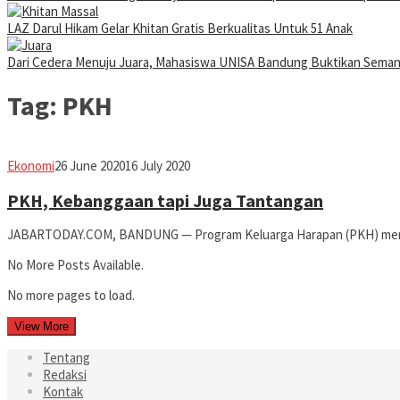
LAZ Darul Hikam Gelar Khitan Gratis Berkualitas Untuk 51 Anak
Dari Cedera Menuju Juara, Mahasiswa UNISA Bandung Buktikan Sema
Tag:
PKH
Avila
Ekonomi
26 June 2020
16 July 2020
Dwiputra
PKH, Kebanggaan tapi Juga Tantangan
JABARTODAY.COM, BANDUNG — Program Keluarga Harapan (PKH) menja
No More Posts Available.
No more pages to load.
View More
Tentang
Redaksi
Kontak