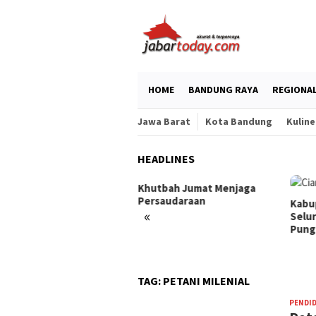
Skip
to
content
HOME
BANDUNG RAYA
REGIONA
Jawa Barat
Kota Bandung
Kuline
HEADLINES
Khutbah Jumat Menjaga
Persaudaraan
Kabupaten Cianjur Pastikan
«
Seluruh Tujuan Wisata Bebas
Pungli
TAG:
PETANI MILENIAL
PENDI