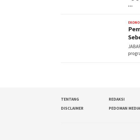
…
EKONO
Pem
Seb
JABAR
progr
TENTANG
REDAKSI
DISCLAIMER
PEDOMAN MEDI