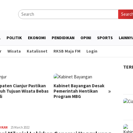
Searc
L
POLITIK
EKONOMI
PENDIDIKAN
OPINI
SPORTS
LAINNY
r
Wisata
Katalisnet
RKSB Maja FM
Login
TER
Kabinet Bayangan Desak
Dosen UNISA Bandung
LA
»
Pemerintah Hentikan
Berdayakan Lansia Sukapura
Gr
Program MBG
Lewat Terapi SEFT dan
An
Mindfulness Islami
Avila
DIKAN
25 March 2022
Dwiputra