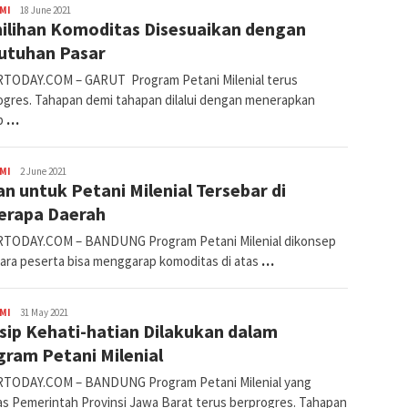
Avila
MI
18 June 2021
ilihan Komoditas Disesuaikan dengan
Dwiputra
utuhan Pasar
TODAY.COM – GARUT Program Petani Milenial terus
ogres. Tahapan demi tahapan dilalui dengan menerapkan
ip
…
Avila
MI
2 June 2021
n untuk Petani Milenial Tersebar di
Dwiputra
erapa Daerah
TODAY.COM – BANDUNG Program Petani Milenial dikonsep
para peserta bisa menggarap komoditas di atas
…
Avila
MI
31 May 2021
sip Kehati-hatian Dilakukan dalam
Dwiputra
ram Petani Milenial
TODAY.COM – BANDUNG Program Petani Milenial yang
as Pemerintah Provinsi Jawa Barat terus berprogres. Tahapan