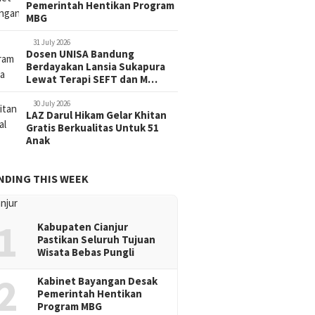
Pemerintah Hentikan Program
MBG
31 July 2026
Dosen UNISA Bandung
Berdayakan Lansia Sukapura
Lewat Terapi SEFT dan M…
30 July 2026
LAZ Darul Hikam Gelar Khitan
Gratis Berkualitas Untuk 51
Anak
NDING THIS WEEK
1
Kabupaten Cianjur
Pastikan Seluruh Tujuan
Wisata Bebas Pungli
2
Kabinet Bayangan Desak
Pemerintah Hentikan
Program MBG