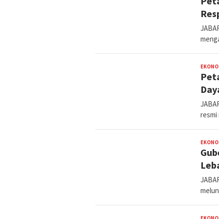
Peta
Res
JABAR
menga
EKONO
Peta
Day
JABAR
resmi
EKONO
Gube
Leb
JABAR
melun
EKONO