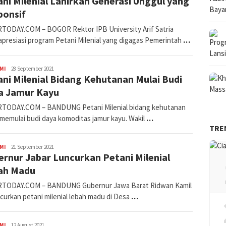
ni Milenial Lahirkan Generasi Unggul yang
ponsif
TODAY.COM – BOGOR Rektor IPB University Arif Satria
presiasi program Petani Milenial yang digagas Pemerintah
…
Avila
MI
28 September 2021
ni Milenial Bidang Kehutanan Mulai Budi
Dwiputra
a Jamur Kayu
TODAY.COM – BANDUNG Petani Milenial bidang kehutanan
 memulai budi daya komoditas jamur kayu. Wakil
…
TRE
Avila
MI
21 September 2021
rnur Jabar Luncurkan Petani Milenial
Dwiputra
ah Madu
TODAY.COM – BANDUNG Gubernur Jawa Barat Ridwan Kamil
curkan petani milenial lebah madu di Desa
…
Avila
MI
12 August 2021