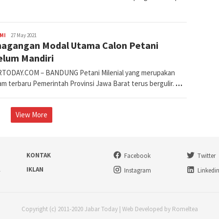
Avila
MI
27 May 2021
agangan Modal Utama Calon Petani
Dwiputra
elum Mandiri
TODAY.COM – BANDUNG Petani Milenial yang merupakan
am terbaru Pemerintah Provinsi Jawa Barat terus bergulir.
…
View More
KONTAK
Facebook
Twitter
A
IKLAN
Instagram
Linkedi
Copyright (c) 2011-2020 Jabar Today | Web Developed by Romeltea