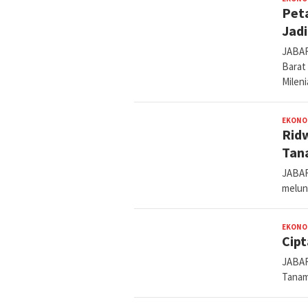
Peta
Jad
JABAR
Barat
Mileni
EKONO
Ridw
Tan
JABAR
melun
EKONO
Cipt
JABAR
Tanam