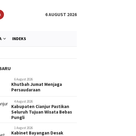
h
6 AUGUST 2026
A
INDEKS
BARU
6 August 2026
Khut
Khutbah Jumat Menjaga
Pers
Z Darul Hikam Gelar Khitan
Dari Cedera Menuju Juara,
Persaudaraan
atis Berkualitas Untuk 51
Mahasiswa UNISA Bandung
ak
Buktikan Semangat Pantang
4 August 2026
Menyerah
Kabupaten Cianjur Pastikan
Seluruh Tujuan Wisata Bebas
Pungli
1 August 2026
Kabinet Bayangan Desak