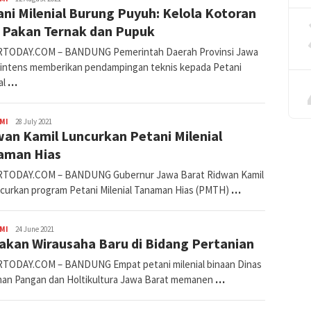
ni Milenial Burung Puyuh: Kelola Kotoran
Dwiputra
i Pakan Ternak dan Pupuk
TODAY.COM – BANDUNG Pemerintah Daerah Provinsi Jawa
 intens memberikan pendampingan teknis kepada Petani
al
…
Avila
MI
28 July 2021
an Kamil Luncurkan Petani Milenial
Dwiputra
aman Hias
TODAY.COM – BANDUNG Gubernur Jawa Barat Ridwan Kamil
curkan program Petani Milenial Tanaman Hias (PMTH)
…
Avila
MI
24 June 2021
akan Wirausaha Baru di Bidang Pertanian
Dwiputra
TODAY.COM – BANDUNG Empat petani milenial binaan Dinas
an Pangan dan Holtikultura Jawa Barat memanen
…