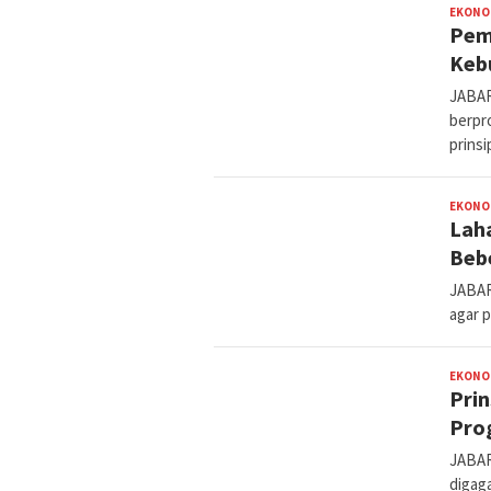
EKONO
Pem
Keb
JABAR
berpr
prins
EKONO
Laha
Beb
JABAR
agar 
EKONO
Prin
Prog
JABAR
digag