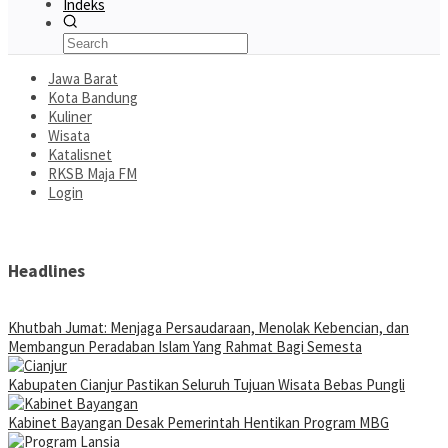
Indeks
Jawa Barat
Kota Bandung
Kuliner
Wisata
Katalisnet
RKSB Maja FM
Login
Headlines
Khutbah Jumat: Menjaga Persaudaraan, Menolak Kebencian, dan
Membangun Peradaban Islam Yang Rahmat Bagi Semesta
Kabupaten Cianjur Pastikan Seluruh Tujuan Wisata Bebas Pungli
Kabinet Bayangan Desak Pemerintah Hentikan Program MBG