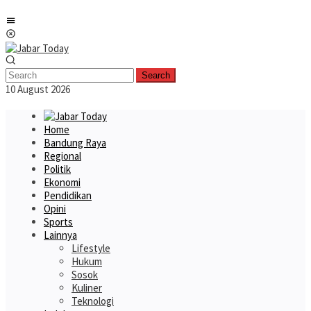
Skip
Mobile
to
Menu
content
Search
10 August 2026
Home
Bandung Raya
Regional
Politik
Ekonomi
Pendidikan
Opini
Sports
Lainnya
Lifestyle
Hukum
Sosok
Kuliner
Teknologi